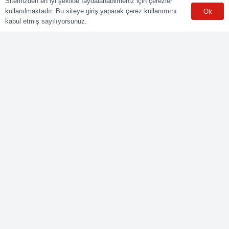
Sitemizden en iyi şekilde faydalanabilmeniz için çerezler
kullanılmaktadır. Bu siteye giriş yaparak çerez kullanımını
Ok
Sınav Merkezleri
kabul etmiş sayılıyorsunuz.
WhatsApp
Meslekler
Elektrik Belgelendirme
Kaynak Belgelendirme
Makine Belgelendirme
İnşaat Belgelendirme
Lojistik Belgelendirme
Ticaret Meslekleri Belgelendirme
Bize Ulaşın
Yenişehir mah. Güneyli Sk. No:21 41050 İzmit/KOCAELİ
0549 495 01 47