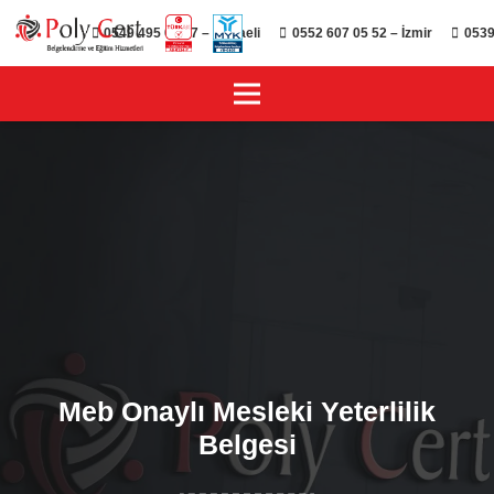
0549 495 01 47 – Kocaeli
0552 607 05 52 – İzmir
0539
Meb Onaylı Mesleki Yeterlilik
Belgesi