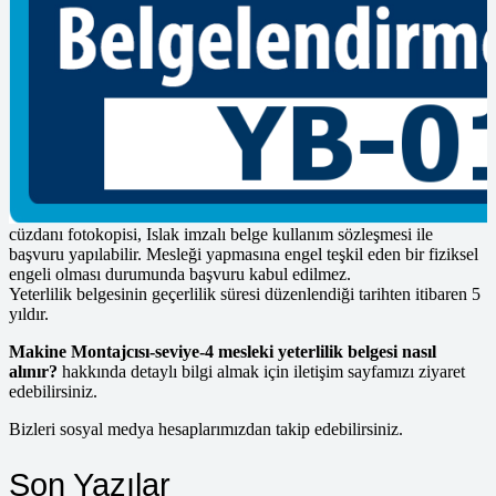
genelinden asgari % 80 başarı göstermesi gerekir.
Makine Montajcısı-seviye-4 olarak MYK kurumu tarafından
belirlenen meslek grubundan belge alınabilmesi için kurum
tarafından yetkilendirilmiş
kuruluşlara başvuruda bulunulması gereklidir. MYK tarafından
yetkilendirilen Poly Belgelendirme kuruluşuna,
makine montajcısı mesleki yeterlilik belgesi almak için başvuruda
bulunmalısınız.
Ön şart yoktur. Islak imzalı başvuru formu, Banka Dekontu, Nüfus
cüzdanı fotokopisi, Islak imzalı belge kullanım sözleşmesi ile
başvuru yapılabilir. Mesleği yapmasına engel teşkil eden bir fiziksel
engeli olması durumunda başvuru kabul edilmez.
Yeterlilik belgesinin geçerlilik süresi düzenlendiği tarihten itibaren 5
yıldır.
Makine Montajcısı-seviye-4 mesleki yeterlilik belgesi nasıl
alınır?
hakkında detaylı bilgi almak için iletişim sayfamızı ziyaret
edebilirsiniz.
Bizleri sosyal medya hesaplarımızdan takip edebilirsiniz.
Son Yazılar