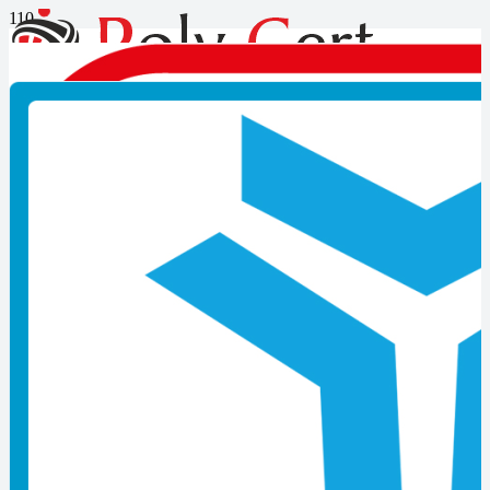
Makine Montajcısı-seviye-4
mesleki yeterlilik belgesi nasıl
alınır?
Makine Montajcısı-seviye-4 mesleki yeterlilik belgesi nasıl
alınır?
İş sağlığı ve güvenliği önlemlerini alarak, çevre koruma mevzuatı,
kalite yönetim sistemi ve üretime ilişkin dokümanlara uygun olarak,
çalışma yerini düzenleyen, gerekli takım ve aparatlar ile montajı
yapılacak ünite ve parçaları hazırlayan, makineyi oluşturan ünite ve
parçaları
iş emirlerine ve montaj talimatlarına göre birleştiren, montaj
işlemlerinde tespit edilen hata ve uygunsuzlukları gideren, ölçü ve