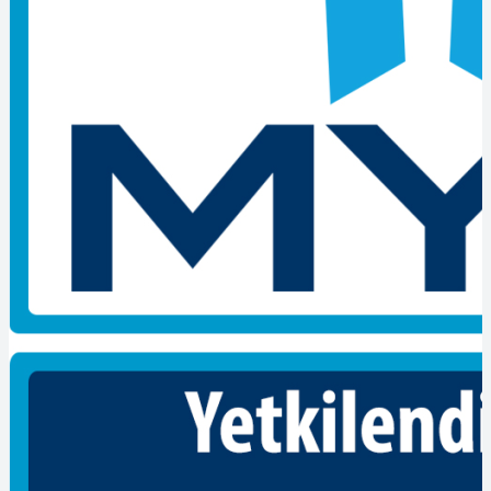
ayar aletleri ile test eden ve sonuçları raporlayan kişidir.
Makine Montajcısı-seviye-4 mesleki yeterlilik belgesi nasıl
alınır?
Mesleğinde çalışan veya çalışmak isteyen bireylerin bu meslek için
standartlaştırılmış bilgi,
beceri ve yetkinliklere sahip olup olmadığını ölçmek,
değerlendirmek ve yeterliliklerini belgelendirmek amacıyla
hazırlanmıştır.
Yeterlilik Birimlerinde yer alan başarım ölçütleri, özelliklerine göre
teorik sınav veya performans sınavı uygulanarak ölçülür ve
değerlendirilir.
Yeterlilik birimlerinde teorik sınav ve/veya performans sınavı
uygulanarak ölçülen başarım ölçütlerinin değerlendirmesi ayrı ayrı
yapılır.
Teorik sınav uygulanan yeterlilik birimlerinden başarılı sayılmak
için; adayın teorik sınavdaki toplam puanının, yeterlilik birimlerinin
ölçme ve değerlendirilmesine
ilişkin açıklamalarında (Bölüm 8’de) öngörülen değerlerde olması
gerekir
Performans sınavı uygulanan yeterlilik birimlerinden başarılı
sayılmak için; uygulama sınav kontrol listesinde aday tarafından
başarılması zorunlu kritik adımlar belirlenir.
Adayın, performans sınavından başarı sağlaması için kritik adımların
tamamından başarılı performans göstermek koşuluyla sınavın