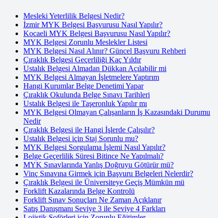
Mesleki Yeterlilik Belgesi Nedir?
İzmir MYK Belgesi Başvurusu Nasıl Yapılır?
Kocaeli MYK Belgesi Başvurusu Nasıl Yapılır?
MYK Belgesi Zorunlu Meslekler Listesi
MYK Belgesi Nasıl Alınır? Güncel Başvuru Rehberi
Çıraklık Belgesi Geçerliliği Kaç Yıldır
Ustalık Belgesi Almadan Dükkan Açılabilir mi
MYK Belgesi Almayan İşletmelere Yaptırım
Hangi Kurumlar Belge Denetimi Yapar
Çıraklık Okulunda Belge Sınavı Tarihleri
Ustalık Belgesi ile Taşeronluk Yapılır mı
MYK Belgesi Olmayan Çalışanların İş Kazasındaki Durumu
Nedir
Çıraklık Belgesi ile Hangi İşlerde Çalışılır?
Ustalık Belgesi için Staj Sorunlu mu?
MYK Belgesi Sorgulama İşlemi Nasıl Yapılır?
Belge Geçerlilik Süresi Bitince Ne Yapılmalı?
MYK Sınavlarında Yanlış Doğruyu Götürür mü?
Vinç Sınavına Girmek için Başvuru Belgeleri Nelerdir?
Çıraklık Belgesi ile Üniversiteye Geçiş Mümkün mü
Forklift Kazalarında Belge Kontrolü
Forklift Sınav Sonuçları Ne Zaman Açıklanır
Satış Danışmanı Seviye 3 ile Seviye 4 Farkları
Lojistik Şoförleri için Zorunlu Eğitimler