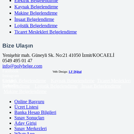
Elektrik Belgelendirme
Kaynak Belgelendirme
Makine Belgelendirme
İnşaat Belgelendirme
Lojistik Belgelendirme
Ticaret Meslekleri Belgelendirme
Bize Ulaşın
Yenişehir mah. Güneyli Sk. No:21 41050 İzmit/KOCAELİ
0549 495 01 47
info@polybelge.com
Facebook
Web Design:
LF Dijital
Instagram
Elektrik Belgelendirme
Kaynak Belgelendirme
Ticaret Meslekleri
Google
LinkedIn
Belgelendirme
Lojistik Belgelendirme
İnşaat Belgelendirme
Makine Belgelendirme
Online Başvuru
Ücret Listesi
Banka Hesap Bilgileri
Sınav Sonuçları
Aday Girişi
Sınav Merkezleri
WhatsApp