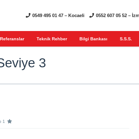
0549 495 01 47 – Kocaeli
0552 607 05 52 – İzm
Referanslar
Teknik Rehber
Bilgi Bankası
S.S.S.
Seviye 3
b 1