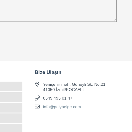
Bize Ulaşın
Yenişehir mah. Güneyli Sk. No:21
41050 İzmit/KOCAELİ
0549 495 01 47
info@polybelge.com