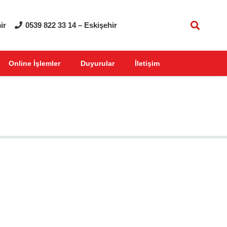
ir
0539 822 33 14 – Eskişehir
Online İşlemler
Duyurular
İletişim