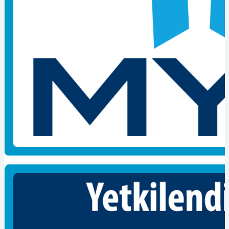
bölümden iki kere daha ücretsiz tekrar sınava girebilir. Bir Yıl
içerisinde bu hakkını kullanmadığı takdirde yeniden tüm sınavlara
girmek zorundadır.
Diğer Şartlar
2.4.1 Sınav kurallarını ihlâl eden adayların (örn. Kopya çekme,
başkası adına sınava girme vb.) sınavı geçersiz sayılır.
2.4.2 Sınavlar, genel sınav kurallarına uygun yapılır. Sınavlar
esnasında adayların birbiri ile konuşması, yardımlaşması, telefon
görüşmesi yapması ve sınav süresince sınav salonu dışına çıkması
yasaktır.
2.4.3 Adaylar kimlik belgelerini (Nüfus Kâğıdı, Ehliyet vb.) hazır
bulundurmalıdırlar.
2.4.4 Sınav esnasında cep telefonu vb. aletlerin ve donanımların
kullanımı yasaktır.
2.4.5SEVİYE BELGELENDİRME tarafından istenmediği sürece
adayların, hiçbir doküman, kitap, dosya, not defteri vs. yardımcı
materyal getirmemeleri gerekmektedir.
REFERANSLAR
Sınav uygulamaları ve değerlendirmelerine esas alınan yeterlilik
aşağıda belirtilmektedir;
Belgelendirme Standardı : 09UMS0010-4Makine Bakımcı Seviye 4
Ulusal Meslek Standardı
Değerlendirme Standardı : 10UY0002-4Makine Bakımcı Seviye 4
Ulusal Yeterliliği