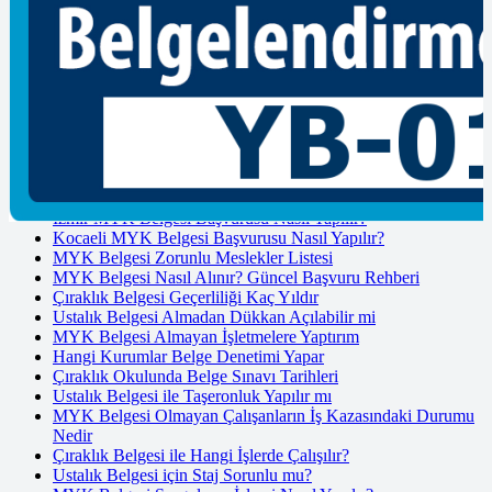
Makine Bakımcısı bakımcısı seviye-4 mesleki yeterlilik belgesi
başvurusu nasıl yapılır? hakkında detaylı bilgi almak için
iletişim
sayfamızı ziyaret edebilirsiniz.
Bizleri
sosyal medya
hesaplarımızdan takip edebilirsiniz.
Son Yazılar
Mesleki Yeterlilik Belgesi Nedir?
İzmir MYK Belgesi Başvurusu Nasıl Yapılır?
Kocaeli MYK Belgesi Başvurusu Nasıl Yapılır?
MYK Belgesi Zorunlu Meslekler Listesi
MYK Belgesi Nasıl Alınır? Güncel Başvuru Rehberi
Çıraklık Belgesi Geçerliliği Kaç Yıldır
Ustalık Belgesi Almadan Dükkan Açılabilir mi
MYK Belgesi Almayan İşletmelere Yaptırım
Hangi Kurumlar Belge Denetimi Yapar
Çıraklık Okulunda Belge Sınavı Tarihleri
Ustalık Belgesi ile Taşeronluk Yapılır mı
MYK Belgesi Olmayan Çalışanların İş Kazasındaki Durumu
Nedir
Çıraklık Belgesi ile Hangi İşlerde Çalışılır?
Ustalık Belgesi için Staj Sorunlu mu?