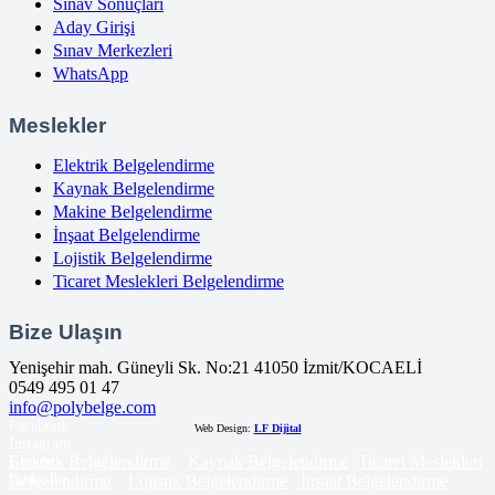
Sınav Sonuçları
Aday Girişi
Sınav Merkezleri
WhatsApp
Meslekler
Elektrik Belgelendirme
Kaynak Belgelendirme
Makine Belgelendirme
İnşaat Belgelendirme
Lojistik Belgelendirme
Ticaret Meslekleri Belgelendirme
Bize Ulaşın
Yenişehir mah. Güneyli Sk. No:21 41050 İzmit/KOCAELİ
0549 495 01 47
info@polybelge.com
Facebook
Web Design:
LF Dijital
Instagram
Elektrik Belgelendirme
Kaynak Belgelendirme
Ticaret Meslekleri
Google
LinkedIn
Belgelendirme
Lojistik Belgelendirme
İnşaat Belgelendirme