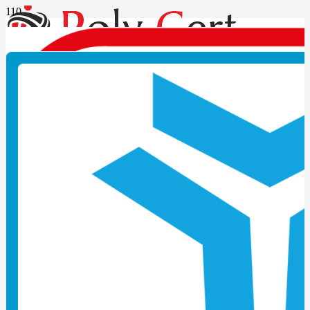
Makine Bakımcısı bakımcısı
seviye-4 mesleki yeterlilik
belgesi başvurusu nasıl
yapılır?
Ölçme ve Değerlendirme
Bu yeterlilikte Belge almaya hak kazanmak için adayın Zorunlu
olan A1 birimleri ile seçmeli olan B1 ve B2 birimlerinin yukarıda
yazılı olan gruplandırma alternatiflerinden adayın başvurmuş olduğu
alternatif seçeneğine göre girmiş olduğu sınavların tamamından
başarılı olması gerekmektedir. Teorik, uygulama ve Mülakat
sınavının hepsinden başarılı olma şartı aranır. Sınavların herhangi bir
bölümünden başarısız olan aday 1 yıl içinde başarısız olduğu