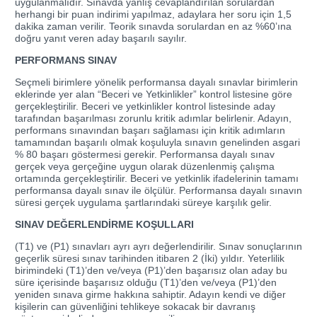
uygulanmalıdır. Sınavda yanlış cevaplandırılan sorulardan
herhangi bir puan indirimi yapılmaz, adaylara her soru için 1,5
dakika zaman verilir. Teorik sınavda sorulardan en az %60’ına
doğru yanıt veren aday başarılı sayılır.
PERFORMANS SINAV
Seçmeli birimlere yönelik performansa dayalı sınavlar birimlerin
eklerinde yer alan “Beceri ve Yetkinlikler” kontrol listesine göre
gerçekleştirilir. Beceri ve yetkinlikler kontrol listesinde aday
tarafından başarılması zorunlu kritik adımlar belirlenir. Adayın,
performans sınavından başarı sağlaması için kritik adımların
tamamından başarılı olmak koşuluyla sınavın genelinden asgari
% 80 başarı göstermesi gerekir. Performansa dayalı sınav
gerçek veya gerçeğine uygun olarak düzenlenmiş çalışma
ortamında gerçekleştirilir. Beceri ve yetkinlik ifadelerinin tamamı
performansa dayalı sınav ile ölçülür. Performansa dayalı sınavın
süresi gerçek uygulama şartlarındaki süreye karşılık gelir.
SINAV DEĞERLENDİRME KOŞULLARI
(T1) ve (P1) sınavları ayrı ayrı değerlendirilir. Sınav sonuçlarının
geçerlik süresi sınav tarihinden itibaren 2 (İki) yıldır. Yeterlilik
birimindeki (T1)’den ve/veya (P1)’den başarısız olan aday bu
süre içerisinde başarısız olduğu (T1)’den ve/veya (P1)’den
yeniden sınava girme hakkına sahiptir. Adayın kendi ve diğer
kişilerin can güvenliğini tehlikeye sokacak bir davranış