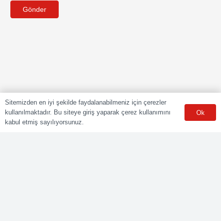
Gönder
Sitemizden en iyi şekilde faydalanabilmeniz için çerezler
kullanılmaktadır. Bu siteye giriş yaparak çerez kullanımını
Ok
kabul etmiş sayılıyorsunuz.
POLY CERT Belgelendirme Ve Eğitim Hizmetleri LTD. ŞTİ.
Mesleki Yeterlilik Kurumu (MYK) tarafından yetki kapsamındaki
ulusal yeterliliklere göre sınav ve belgelendirme faaliyetlerini
yürüten Yetkilendirilmiş Belgelendirme Kuruluşudur.