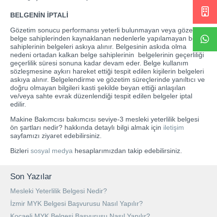
BELGENİN İPTALİ
Gözetim sonucu performansı yeterli bulunmayan veya gözetimi
belge sahiplerinden kaynaklanan nedenlerle yapılamayan belge
sahiplerinin belgeleri askıya alınır. Belgesinin askıda olma
nedeni ortadan kalkan belge sahiplerinin belgelerinin geçerliliği
geçerlilik süresi sonuna kadar devam eder. Belge kullanım
sözleşmesine aykırı hareket ettiği tespit edilen kişilerin belgeleri
askıya alınır. Belgelendirme ve gözetim süreçlerinde yanıltıcı ve
doğru olmayan bilgileri kasti şekilde beyan ettiği anlaşılan
ve/veya sahte evrak düzenlendiği tespit edilen belgeler iptal
edilir.
Makine Bakımcısı bakımcısı seviye-3 mesleki yeterlilik belgesi
ön şartları nedir? hakkında detaylı bilgi almak için
iletişim
sayfamızı ziyaret edebilirsiniz.
Bizleri
sosyal medya
hesaplarımızdan takip edebilirsiniz.
Son Yazılar
Mesleki Yeterlilik Belgesi Nedir?
İzmir MYK Belgesi Başvurusu Nasıl Yapılır?
Kocaeli MYK Belgesi Başvurusu Nasıl Yapılır?