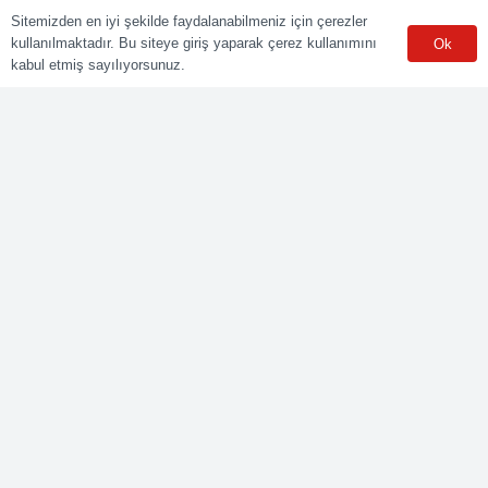
Sitemizden en iyi şekilde faydalanabilmeniz için çerezler
kullanılmaktadır. Bu siteye giriş yaparak çerez kullanımını
Ok
kabul etmiş sayılıyorsunuz.
POLY CERT Belgelendirme Ve Eğitim Hizmetleri LTD. ŞTİ.
Mesleki Yeterlilik Kurumu (MYK) tarafından yetki kapsamındaki
ulusal yeterliliklere göre sınav ve belgelendirme faaliyetlerini
yürüten Yetkilendirilmiş Belgelendirme Kuruluşudur.
Kurumsal
Online Başvuru
Ücret Listesi
Banka Hesap Bilgileri
Sınav Sonuçları
Aday Girişi