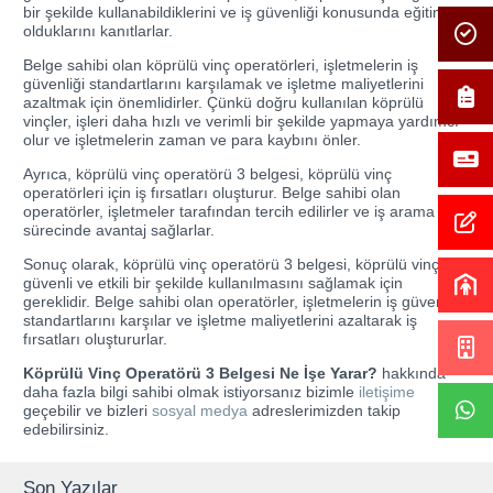
bir şekilde kullanabildiklerini ve iş güvenliği konusunda eğitimli
olduklarını kanıtlarlar.
Belge sahibi olan köprülü vinç operatörleri, işletmelerin iş
güvenliği standartlarını karşılamak ve işletme maliyetlerini
azaltmak için önemlidirler. Çünkü doğru kullanılan köprülü
vinçler, işleri daha hızlı ve verimli bir şekilde yapmaya yardımcı
olur ve işletmelerin zaman ve para kaybını önler.
Ayrıca, köprülü vinç operatörü 3 belgesi, köprülü vinç
operatörleri için iş fırsatları oluşturur. Belge sahibi olan
operatörler, işletmeler tarafından tercih edilirler ve iş arama
sürecinde avantaj sağlarlar.
Sonuç olarak, köprülü vinç operatörü 3 belgesi, köprülü vinçlerin
güvenli ve etkili bir şekilde kullanılmasını sağlamak için
gereklidir. Belge sahibi olan operatörler, işletmelerin iş güvenliği
standartlarını karşılar ve işletme maliyetlerini azaltarak iş
fırsatları oluştururlar.
Köprülü Vinç Operatörü 3 Belgesi Ne İşe Yarar?
hakkında
daha fazla bilgi sahibi olmak istiyorsanız bizimle
iletişime
geçebilir ve bizleri
sosyal medya
adreslerimizden takip
edebilirsiniz.
Son Yazılar