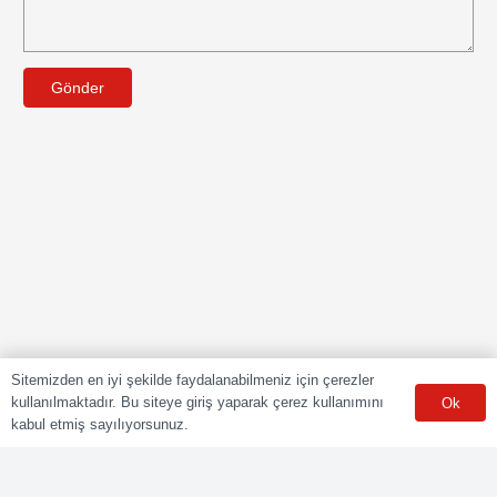
Gönder
Sitemizden en iyi şekilde faydalanabilmeniz için çerezler
kullanılmaktadır. Bu siteye giriş yaparak çerez kullanımını
Ok
kabul etmiş sayılıyorsunuz.
POLY CERT Belgelendirme Ve Eğitim Hizmetleri LTD. ŞTİ.
Mesleki Yeterlilik Kurumu (MYK) tarafından yetki kapsamındaki