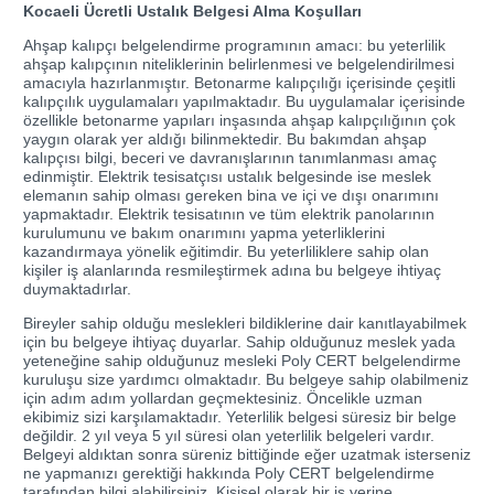
Kocaeli Ücretli Ustalık Belgesi Alma Koşulları
Ahşap kalıpçı belgelendirme programının amacı: bu yeterlilik
ahşap kalıpçının niteliklerinin belirlenmesi ve belgelendirilmesi
amacıyla hazırlanmıştır. Betonarme kalıpçılığı içerisinde çeşitli
kalıpçılık uygulamaları yapılmaktadır. Bu uygulamalar içerisinde
özellikle betonarme yapıları inşasında ahşap kalıpçılığının çok
yaygın olarak yer aldığı bilinmektedir. Bu bakımdan ahşap
kalıpçısı bilgi, beceri ve davranışlarının tanımlanması amaç
edinmiştir. Elektrik tesisatçısı ustalık belgesinde ise meslek
elemanın sahip olması gereken bina ve içi ve dışı onarımını
yapmaktadır. Elektrik tesisatının ve tüm elektrik panolarının
kurulumunu ve bakım onarımını yapma yeterliklerini
kazandırmaya yönelik eğitimdir. Bu yeterliliklere sahip olan
kişiler iş alanlarında resmileştirmek adına bu belgeye ihtiyaç
duymaktadırlar.
Bireyler sahip olduğu meslekleri bildiklerine dair kanıtlayabilmek
için bu belgeye ihtiyaç duyarlar. Sahip olduğunuz meslek yada
yeteneğine sahip olduğunuz mesleki Poly CERT belgelendirme
kuruluşu size yardımcı olmaktadır. Bu belgeye sahip olabilmeniz
için adım adım yollardan geçmektesiniz. Öncelikle uzman
ekibimiz sizi karşılamaktadır. Yeterlilik belgesi süresiz bir belge
değildir. 2 yıl veya 5 yıl süresi olan yeterlilik belgeleri vardır.
Belgeyi aldıktan sonra süreniz bittiğinde eğer uzatmak isterseniz
ne yapmanızı gerektiği hakkında Poly CERT belgelendirme
tarafından bilgi alabilirsiniz. Kişisel olarak bir iş yerine