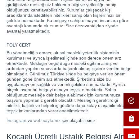
girdiğinizde mesleğiniz hakkında bilgi ve yetkinliğe sahip
olduğunuzu kanıtlayabilirsiniz. Kurumlar çalışacak kişi
aradıklarında istedikleri nitelikleri sahip olan kişileri hızlı bir
şekilde bulmaktadır. Bu belgeye sahip olmayan insanlara göre
avantajlı konumda olursunuz. Size dezavantajdan ziyade
avantaj yaratmaktadır.
POLY CERT
Bu yönetmeliğin amacı; ulusal mesleki yeterlilik sisteminin
kurulması ve ayrıca işletilmesi içinde son derece önem arz
etmektedir. Mesleğin öngördüğü mesleki eğitimi almış ve
ardından yapılan sınavlarda başarılı olmuş kişilere verilen belge
olmaktadır. Günümüz Türkiye’sinde bu belgeye verilen önem
günden göne önem arz etmektedir. Şirketimiz size bu
uygulamayı en sağlıklı ve verimli şekilde sunmaktadır. Ayrıca
birçok insanı bu belgeyi almaya teşvik etmektedir. Sahip
olduğunuz mesleğe dair belge alabilmek için kurumumuza
başvuru yapmanız gerekli olacaktır. Mesleğin gerektirdiği
nitelikli, kaliteli ve belgeli iş gücüne daha kolay ulaşabilmekte ve
teşvik imkanlarından yararlanabilmektedir.
İnstagram
ve
web sayfamız
için ulaşabilirsiniz.
Kocaeli Ücretli Ustalık Belgesi Alma