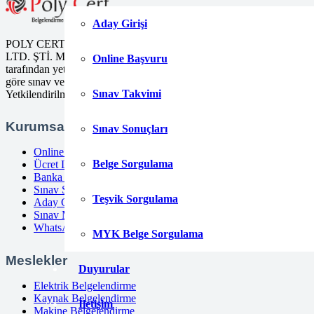
Aday Girişi
POLY CERT Belgelendirme Ve Eğitim Hizmetleri
LTD. ŞTİ. Mesleki Yeterlilik Kurumu (MYK)
Online Başvuru
tarafından yetki kapsamındaki ulusal yeterliliklere
göre sınav ve belgelendirme faaliyetlerini yürüten
Sınav Takvimi
Yetkilendirilmiş Belgelendirme Kuruluşudur.
Kurumsal
Sınav Sonuçları
Online Başvuru
Belge Sorgulama
Ücret Listesi
Banka Hesap Bilgileri
Sınav Sonuçları
Teşvik Sorgulama
Aday Girişi
Sınav Merkezleri
WhatsApp
MYK Belge Sorgulama
Meslekler
Duyurular
Elektrik Belgelendirme
Kaynak Belgelendirme
İletişim
Makine Belgelendirme