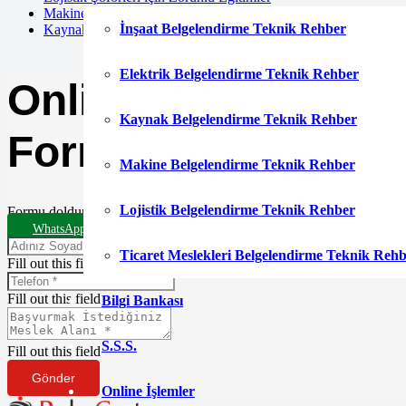
Makine Teknikeri Belgesi Nereden Alınır
İnşaat Belgelendirme Teknik Rehber
Kaynak Operatörü için Eğitim Süresi Ne Kadar
Elektrik Belgelendirme Teknik Rehber
Online Başvuru
Kaynak Belgelendirme Teknik Rehber
Formu
Makine Belgelendirme Teknik Rehber
Lojistik Belgelendirme Teknik Rehber
Formu doldurun en kısa sürede sizinle iletişime geçelim.
WhatsApp Destek Hattı
Ticaret Meslekleri Belgelendirme Teknik Reh
Fill out this field
Fill out this field
Bilgi Bankası
S.S.S.
Fill out this field
Gönder
Online İşlemler