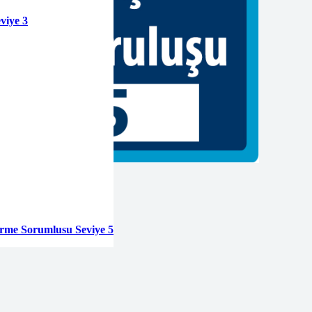
viye 3
tirme Sorumlusu Seviye 5