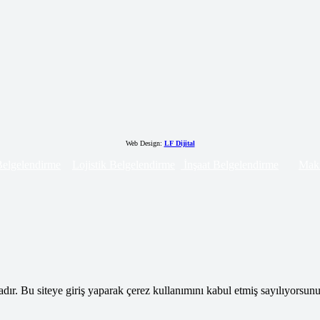
Web Design:
LF Dijital
 Belgelendirme
Lojistik Belgelendirme
İnşaat Belgelendirme
Maki
adır. Bu siteye giriş yaparak çerez kullanımını kabul etmiş sayılıyorsunu