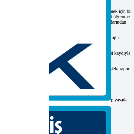
tabii tutulur. Adayların yeterlilik belgesini başarıyla alabilmek için bu
ndan seçtiğiyle ilgili sınava tabii tutulur. Yazılı sınavlar ilgili öğrenme
daysa seçmeli birimlerin uygulama ile ölçülen öğrenme çıktılarından
arsa 1 yıl içinde tekrar sınava başvurduğu zaman başarılı olduğu
ik süresi, 24 aydan fazla endüstriyel taşıma işine ara vermemesi kaydıyla
eçerlilik süresi dolamadan en az 1 kere olmak kaydıyla mesleki rapor
yenilemek için başvurduğunda sadece uygulamalı sınava tabii
irlikte uygulamalı sınav yapılmaktadır.
 sahip olan insanlara da talep artmaktadır. Bu sebeple zaten piyasada
bilmek için başvurmalısınız.
kkında daha fazla bilgi almak için
ulaşabilirsiniz.