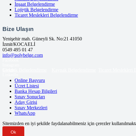
İnşaat Belgelendirme
Lojistik Belgelendirme
Ticaret Meslekleri Belgelendirme
Bize Ulaşın
Yenişehir mah. Güneyli Sk. No:21 41050
İzmit/KOCAELİ
0549 495 01 47
info@polybelge.com
Facebook
Instagram
Elektrik Belgelendirme
Kaynak Belgelendirme
Ticaret Meslekleri
Google
LinkedIn
Online Başvuru
Ücret Listesi
Banka Hesap Bilgileri
Sınav Sonuçları
Aday Girişi
Sınav Merkezleri
WhatsApp
Sitemizden en iyi şekilde faydalanabilmeniz için çerezler kullanılmakt
Ok