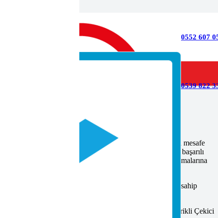
0552 607 0
0539 822 33
ılığı Belgesi Nedir?
 yükleri, uygun taşıma ve kaldırma araçlarını kullanarak kısa mesafe
 amacı, adayların Endüstriyel Taşımacı Seviye 3 mesleğinde başarılı
meslekte yeterliliklerini, geçerli ve güvenilir bir belge kazanmalarına
e 3 ulusal yeterliliğe sınavına girmek için G sınıfı ehliyete sahip
sine sahip olmalıdır.
, İstif Makinası Ve Transpalet Kullanımı, Endüstriyel Elektrikli Çekici