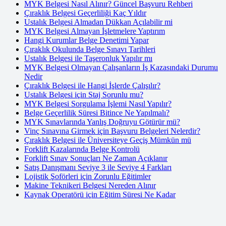
MYK Belgesi Nasıl Alınır? Güncel Başvuru Rehberi
Çıraklık Belgesi Geçerliliği Kaç Yıldır
Ustalık Belgesi Almadan Dükkan Açılabilir mi
MYK Belgesi Almayan İşletmelere Yaptırım
Hangi Kurumlar Belge Denetimi Yapar
Çıraklık Okulunda Belge Sınavı Tarihleri
Ustalık Belgesi ile Taşeronluk Yapılır mı
MYK Belgesi Olmayan Çalışanların İş Kazasındaki Durumu
Nedir
Çıraklık Belgesi ile Hangi İşlerde Çalışılır?
Ustalık Belgesi için Staj Sorunlu mu?
MYK Belgesi Sorgulama İşlemi Nasıl Yapılır?
Belge Geçerlilik Süresi Bitince Ne Yapılmalı?
MYK Sınavlarında Yanlış Doğruyu Götürür mü?
Vinç Sınavına Girmek için Başvuru Belgeleri Nelerdir?
Çıraklık Belgesi ile Üniversiteye Geçiş Mümkün mü
Forklift Kazalarında Belge Kontrolü
Forklift Sınav Sonuçları Ne Zaman Açıklanır
Satış Danışmanı Seviye 3 ile Seviye 4 Farkları
Lojistik Şoförleri için Zorunlu Eğitimler
Makine Teknikeri Belgesi Nereden Alınır
Kaynak Operatörü için Eğitim Süresi Ne Kadar