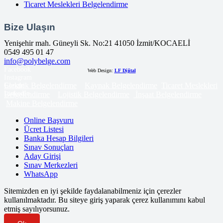
Ticaret Meslekleri Belgelendirme
Bize Ulaşın
Yenişehir mah. Güneyli Sk. No:21 41050 İzmit/KOCAELİ
0549 495 01 47
info@polybelge.com
Facebook
Web Design:
LF Dijital
Instagram
Elektrik Belgelendirme
Kaynak Belgelendirme
Ticaret Meslekleri
Google
LinkedIn
Belgelendirme
Lojistik Belgelendirme
İnşaat Belgelendirme
Makine Belgelendirme
Online Başvuru
Ücret Listesi
Banka Hesap Bilgileri
Sınav Sonuçları
Aday Girişi
Sınav Merkezleri
WhatsApp
Sitemizden en iyi şekilde faydalanabilmeniz için çerezler
kullanılmaktadır. Bu siteye giriş yaparak çerez kullanımını kabul
etmiş sayılıyorsunuz.