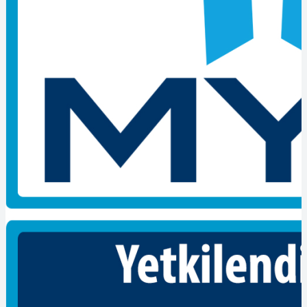
belirten resmi bir belge olmaktadır. Mesleki yeterlilik belgesinin bir
çok avantajı olmaktadır. Ulusal yeterlilik sistemi, işsizliğin azalması,
ülkenin ekonomik durumu ve istihdamın artması için çeşitli katkılar
sağlamaktadır. Nitelikli istihdamın artması da daha kaliteli ürün ve
hizmet sunmayı sağlamaktadır. Böylelikle yaşam standartlarımızı
daha geniş perdeye almaktadır.
Tehlikeli ve Çok Tehlikeli meslek gruplarında çalışan işçilere,
yeterlilik belgesi mesleki yeterlilik kurumu tarafından zorunlu hale
gelmektedir. POLY CERT uzman ekip ve tecrübeli kadrosuyla
sizleri belgelendirme sınavına en iyi bir şekilde hazırlayıp süreci en
iyi şekilde yürütmektedir. Bir kurumun bu belgeyi verebilmesi için
kurumun yetkiye sahip olması gerekmektedir. Bu kuruluşlar, sadece
yetki kapsamındaki mesleklerde sınav uygularlar ve belgelendirme
yapabilirler. Pek çok işçinin ihtiyaç duyduğu bu belge, çeşitli
kurumlar tarafından sağlanmaktadır. Yeterlilik belgesi Mesleki
Yeterlilik Kurumu tarafından onaylanmış firmamıza başvuru
yapmanız sağlıklı, güvenli ve sorunsuz olacaktır.
POLY CERT
Ayrıca bireyler iş yeri belgelendirme şartlarında en sağlıklı bir
şekilde sunar. Fakat adayların sahip olduğu Mesleki Yeterlilik
Belgesi’nin geçerlilik süresi 5 yıl boyunca kullanmaktadır. Bir çok