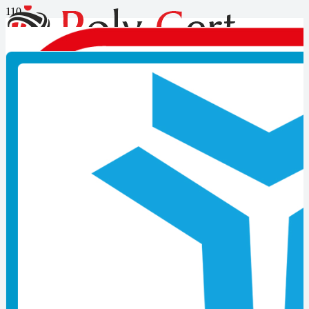
Kocaeli Motosiklet Kurye
Mesleki Belge Alma
Kocaeli Motosiklet Kurye Mesleki Belge Alma
Bir takım tehlikeli işler veya meslekler, sizden mesleki yeterlilik
belgesi talep etmektedir. Mesleki yeterlilik kurumu tarafından
yetkiye sahip kuruluşlar bulunmaktadır. Kalite güvencesi
sağlanmaktadır. Bir sistem aracılığıyla, tarafsız, güvenilir ve adil
yapılan ölçme değerlendirme sonucunda kişiye verilmektedir. Poly
Cert belgelendirme kuruluşlarınca, ulusal yeterliliklerde tanımlanan
esaslara göre uygulanan ölçme ve değerlendirme faaliyetlerinin
sonunda başarılı olabilen bireylere verilmektedir. Kişinin, söz
konusu yeterlilikte, bilgi, beceri ve yetkinliğe sahip olduğunu