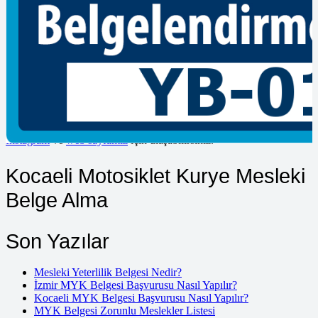
mesleki belgelendirme eğitimlerini barındıran kurumumuz sizin için
en iyi şekilde sunulmaktadır. Yetkili belgelendirme kuruluşu kişinin
başvurusunu uygun bulursa kişiyi değerlendirmeye tabi tutmaktadır.
Bu değerlendirme çeşitli sınav türlerini içerir. Değerlendirme
sonucunda başarılı bulunan adaylar mesleki yeterlilik belgesi sahip
olmaktadır. Mesleki yeterlilik belgesi kişinin mesleğini icra
etmesinde yeterli olduğunu göstermektedir. Kişinin işe alınması
sürecinde istenen belgeler arasında yer alabilmektedir. Mesleğin
gerektirdiği nitelikli, kaliteli ve belgeli iş gücüne daha kolay
ulaşabilmekte ve teşvik imkanlarından yararlanabilmektedir.
İnstagram
ve
web sayfamız
için ulaşabilirsiniz.
Kocaeli Motosiklet Kurye Mesleki
Belge Alma
Son Yazılar
Mesleki Yeterlilik Belgesi Nedir?
İzmir MYK Belgesi Başvurusu Nasıl Yapılır?
Kocaeli MYK Belgesi Başvurusu Nasıl Yapılır?
MYK Belgesi Zorunlu Meslekler Listesi