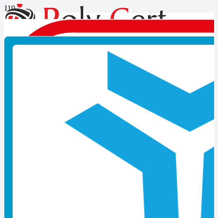
Kocaeli Mesleki Belge Şartları
Nedir
Kocaeli Mesleki Belge Şartları Nedir
Bir takım tehlikeli işler veya meslekler, sizden mesleki yeterlilik
belgesi talep etmektedir. Mesleki yeterlilik kurumu tarafından
yetkiye sahip kuruluşlar bulunmaktadır. Kalite güvencesi
sağlanmaktadır. Bir sistem aracılığıyla, tarafsız, güvenilir ve adil
yapılan ölçme değerlendirme sonucunda kişiye verilmektedir. Poly
Cert belgelendirme kuruluşlarınca, ulusal yeterliliklerde tanımlanan
esaslara göre uygulanan ölçme ve değerlendirme faaliyetlerinin
sonunda başarılı olabilen bireylere verilmektedir. Kişinin, söz
konusu yeterlilikte, bilgi, beceri ve yetkinliğe sahip olduğunu