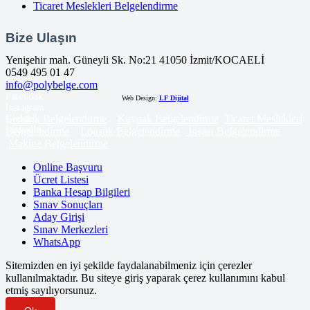
Ticaret Meslekleri Belgelendirme
Bize Ulaşın
Yenişehir mah. Güneyli Sk. No:21 41050 İzmit/KOCAELİ
0549 495 01 47
info@polybelge.com
Facebook
Web Design:
LF Dijital
Instagram
Elektrik Belgelendirme
Kaynak Belgelendirme
Ticaret Meslekleri
Google
LinkedIn
Belgelendirme
Lojistik Belgelendirme
İnşaat Belgelendirme
Makine Belgelendirme
Online Başvuru
Ücret Listesi
Banka Hesap Bilgileri
Sınav Sonuçları
Aday Girişi
Sınav Merkezleri
WhatsApp
Sitemizden en iyi şekilde faydalanabilmeniz için çerezler
kullanılmaktadır. Bu siteye giriş yaparak çerez kullanımını kabul
etmiş sayılıyorsunuz.