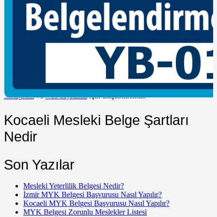
mesleki belgelendirme eğitimlerini barındıran kurumumuz sizin için
en iyi şekilde sunulmaktadır. Yetkili belgelendirme kuruluşu kişinin
başvurusunu uygun bulursa kişiyi değerlendirmeye tabi tutmaktadır.
Bu değerlendirme çeşitli sınav türlerini içerir. Değerlendirme
sonucunda başarılı bulunan adaylar mesleki yeterlilik belgesi sahip
olmaktadır. Mesleki yeterlilik belgesi kişinin mesleğini icra
etmesinde yeterli olduğunu göstermektedir. Kişinin işe alınması
sürecinde istenen belgeler arasında yer alabilmektedir. Mesleğin
gerektirdiği nitelikli, kaliteli ve belgeli iş gücüne daha kolay
ulaşabilmekte ve teşvik imkanlarından yararlanabilmektedir.
İnstagram
ve
web sayfamız
için ulaşabilirsiniz.
Kocaeli Mesleki Belge Şartları
Nedir
Son Yazılar
Mesleki Yeterlilik Belgesi Nedir?
İzmir MYK Belgesi Başvurusu Nasıl Yapılır?
Kocaeli MYK Belgesi Başvurusu Nasıl Yapılır?
MYK Belgesi Zorunlu Meslekler Listesi