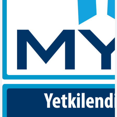
belirten resmi bir belge olmaktadır. Mesleki yeterlilik belgesinin bir
çok avantajı olmaktadır. Ulusal yeterlilik sistemi, işsizliğin azalması,
ülkenin ekonomik durumu ve istihdamın artması için çeşitli katkılar
sağlamaktadır. Nitelikli istihdamın artması da daha kaliteli ürün ve
hizmet sunmayı sağlamaktadır. Böylelikle yaşam standartlarımızı
daha geniş perdeye almaktadır.
Tehlikeli ve Çok Tehlikeli meslek gruplarında çalışan işçilere,
yeterlilik belgesi mesleki yeterlilik kurumu tarafından zorunlu hale
gelmektedir. POLY CERT uzman ekip ve tecrübeli kadrosuyla
sizleri belgelendirme sınavına en iyi bir şekilde hazırlayıp süreci en
iyi şekilde yürütmektedir. Bir kurumun bu belgeyi verebilmesi için
kurumun yetkiye sahip olması gerekmektedir. Bu kuruluşlar, sadece
yetki kapsamındaki mesleklerde sınav uygularlar ve belgelendirme
yapabilirler. Pek çok işçinin ihtiyaç duyduğu bu belge, çeşitli
kurumlar tarafından sağlanmaktadır. Yeterlilik belgesi Mesleki
Yeterlilik Kurumu tarafından onaylanmış firmamıza başvuru
yapmanız sağlıklı, güvenli ve sorunsuz olacaktır.
POLY CERT
Ayrıca bireyler iş yeri belgelendirme şartlarında en sağlıklı bir
şekilde sunar. Fakat adayların sahip olduğu Mesleki Yeterlilik
Belgesi’nin geçerlilik süresi 5 yıl boyunca kullanmaktadır. Bir çok