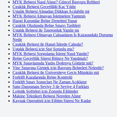
MYK Belgesi Nasıl Alınır? Güncel Başvuru Rehberi
Çıraklık Belgesi Geçerliliği Kaç Yıldır
Ustalık Belgesi Almadan Dükkan Açılabilir mi
MYK Belgesi Almayan İşletmelere Yaptırım
Hangi Kurumlar Belge Denetimi Yapar
Çıraklık Okulunda Belge Sınavı Tarihleri
Ustalık Belgesi ile Taşeronluk Yapılır mı
MYK Belgesi Olmayan Çalışanların İş Kazasındaki Durumu
Nedir
Çıraklık Belgesi ile Hangi İşlerde Çalışılır?
Ustalık Belgesi için Staj Sorunlu mu?
MYK Belgesi Sorgulama İşlemi Nasıl Yapılır?
Belge Geçerlilik Süresi Bitince Ne Yapılmalı?
MYK Sınavlarında Yanlış Doğruyu Götürür mü?
Vinç Sınavına Girmek için Başvuru Belgeleri Nelerdir?
Çıraklık Belgesi ile Üniversiteye Geçiş Mümkün mü
Forklift Kazalarında Belge Kontrolü
Forklift Sınav Sonuçları Ne Zaman Açıklanır
Satış Danışmanı Seviye 3 ile Seviye 4 Farkları
Lojistik Şoförleri için Zorunlu Eğitimler
Makine Teknikeri Belgesi Nereden Alınır
Kaynak Operatörü için Eğitim Süresi Ne Kadar