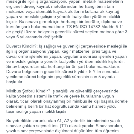
mesleği ile ilgili iş organizasyonu yapan, metalik malzemelerin
ergitmeli direnç kaynak metotlarından herhangi birini tam
mekanize veya otomatik kaynak aletlerini kullanarak kaynağı
yapan ve mesleki gelişime yönelik faaliyetleri yürüten nitelikli
kişidir. Bu sınava girmek için herhangi bir tecrübe, diploma ve
kurs ön şartı bulunmamaktadır. TS EN ISO 14732 Madde 5.1’
de geçtiği üzere belgenin geçerlilik süresi seçilen metoda göre 3
veya 6 yıl arasında değişebilir.
Duvarcı Kimdir?; İş sağlığı ve güvenliği çerçevesinde mesleği ile
ilgili iş organizasyonu yapan, kagir malzeme, pres tuğla ve
duvar örme işlemlerini yapan, uygulama sonrası işlemleri yapan
ve mesleki gelişime yönelik faaliyetleri yürüten nitelikli kişilerdir.
Sınav başvurularında herhangi bir ön şart bulunmamaktadır.
Duvarcı belgesenin geçerlilik süresi 5 yıldır. 5 Yılın sonunda
yenileme süreci belgenin geçerlilik süresinin son 5 ayında
başlatılır.
Minibüs Şoförü Kimdir? İş sağlığı ve güvenliği çerçevesinde,
kalite yönetim sistemi ile trafik ve çevre kurallarına uygun
olarak, ticari olarak onaylanmış bir minibüs ile kişi başına ücretle
belirlenmiş belirli bir hat doğrultusunda kamu hizmeti yolcu
taşımacılığı yapan nitelikli kişidir.
Bu yeterlilikte zorunlu olan A1, A2 yeterlilik birimlerinde yazılı
sınavlar çoktan seçmeli test (T1) olarak yapılır. Sınav soruları,
yazılı sınav çerçevesinde ölçülmesi düşünülen tüm öğrenim