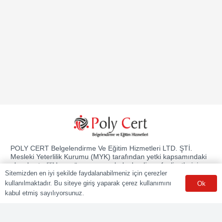
POLY CERT Belgelendirme Ve Eğitim Hizmetleri LTD. ŞTİ.
Mesleki Yeterlilik Kurumu (MYK) tarafından yetki kapsamındaki
ulusal yeterliliklere göre sınav ve belgelendirme faaliyetlerini
yürüten Yetkilendirilmiş Belgelendirme Kuruluşudur.
Sitemizden en iyi şekilde faydalanabilmeniz için çerezler
kullanılmaktadır. Bu siteye giriş yaparak çerez kullanımını
Ok
Kurumsal
kabul etmiş sayılıyorsunuz.
Online Başvuru