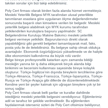
takılan sorular için bizi takip edebilirisiniz.
Poly Cert firması olarak birden fazla alanda hizmet vermekteyiz.
Mesleki Yeterlilik Belgesi MYK tarafından ulusal yeterlilikte
tanımlanan esaslara göre uygulanan ölçme değerlendirmeler
sonucunda başarılı olan kimselere verilen bir belgedir. Mesleki
yeterlilik belgesi alabilmek için MYK kurumu tarafından
yetkilendirilen kuruluşlara başvuru yapılmalıdır. SC
Belgelendirme Kuruluşu Makine Bakımcı mesleki yeterlilik
belgesi vermeye yetkilidir. Başvurularınızı direkt olarak
yapabildiğiniz gibi gerekli belgeleri tamamlayarak mail, faks,
posta yolu ile de iletebilirsiniz. Bu belgeye sahip olmak oldukça
avantajlıdır. Ekonomik özgürlüğünüzü yükseltmede ve de haliyle
ülke ekonomisini kalkındırma da büyük rolü vardır.
Belge bireye profesyonellik katarken aynı zamanda bildiği
mesleğin yanına bir iş daha ekleyerek birçok alanda bilgi
birikimini ve becerisini kullanması sayesinde bireye kolaylık
oluşturur. Türkçe-İngilizce’nin dışında bireylerin tercihlerine göre
Türkçe-Almanca, Türkçe-Fransızca, Türkçe-İspanyolca, Türkçe-
Rusça ve Türkçe-Arapça gibi dillerde de düzenlenebilmektedir.
Kendine yeni bir şeyler katmak için uğraşan bireylere çok iyi bir
sonuç sağlar.
Poly Cert firması olarak belli şartlar ve kurallar dahilinde
istediğiniz mesleki yeterlilik belgesini verebiliyoruz. Eğitimlerimiz
adil ve tarafsız bir şekilde verilmektedir. Bu eğitimlerden
faydalanmak isterseniz sizleri de Poly Cert ofisimize bekliyoruz.