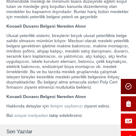
Mühendislik mesleği ile minimum lisans düzeyinde eğitim koşul
tutan ve mesleğe giriş koşulları kanunla düzenlenmiş olan
meslekler bu kapsamın dışındadır. Bunlar hariç bütün meslekler
için mesleki yeterlilik belgesi yeterli ve geçerlidir.
Kocaeli Duvarcı Belgesi Nereden Alınır
Ulusal yeterlilik sistemi, bireylerin birçok ulusal yeterlilikte belge
sahibi olmasını mümkün kılıyor. Mecburi olarak mesleki yeterlilik
belgesi gerektiren işletme makine bakımcısı, makine montajcısı,
minibüs şoförü, ahşap kalıpçı, mesleki satış danışmanı, duvarcı,
seramik karo kaplamacısı, ısı yalıtımcısı, alçı kalıpçı, alçı levha
uygulayıcısı, iskele kurulum elemanı, betoncu, çelik kaynakçısı,
elektrik bakımcısı, endüstriyel boya montajcısı vb. meslek
örnekleridir. Bu ve bu tarzda meslek gruplarında çalışmak
isteyen bireyler kesinlikle mesleki yeterlilik belgesine ihtiyaç
duymaktadırlar. Bu belgeyi alma amacıyla sizleri Poly Cert
firmasını ziyaret etmenizi mutlulukla bekleriz.
Kocaeli Duvarcı Belgesi Nereden Alınır
Hakkında detaylar için
iletişim sayfamızı
ziyaret ediniz.
Bizi
sosyal medyadan
takip edebilirsiniz.
Son Yazılar