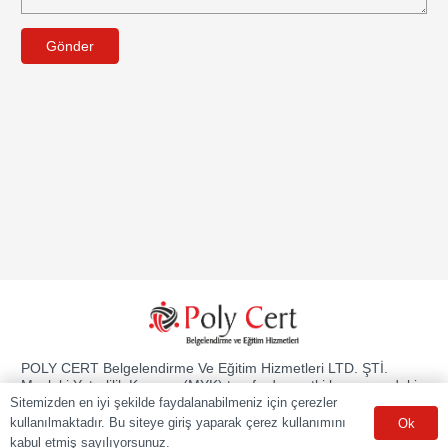
Gönder
POLY CERT Belgelendirme Ve Eğitim Hizmetleri LTD. ŞTİ.
Mesleki Yeterlilik Kurumu (MYK) tarafından yetki kapsamındaki
ulusal yeterliliklere göre sınav ve belgelendirme faaliyetlerini
Sitemizden en iyi şekilde faydalanabilmeniz için çerezler
yürüten Yetkilendirilmiş Belgelendirme Kuruluşudur.
kullanılmaktadır. Bu siteye giriş yaparak çerez kullanımını
Ok
kabul etmiş sayılıyorsunuz.