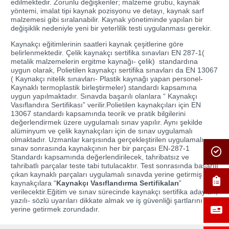
edilmektedir. Zorunlu değişkenler; malzeme grubu, kaynak
yöntemi, imalat tipi kaynak pozisyonu ve detayı, kaynak sarf
malzemesi gibi sıralanabilir. Kaynak yönetiminde yapılan bir
değişiklik nedeniyle yeni bir yeterlilik testi uygulanması gerekir.
Kaynakçı eğitimlerinin saatleri kaynak çeşitlerine göre
belirlenmektedir. Çelik kaynakçı sertifika sınavları EN 287-1(
metalik malzemelerin ergitme kaynağı- çelik) standardına
uygun olarak, Polietilen kaynakçı sertifika sınavları da EN 13067
( Kaynakçı nitelik sınavları- Plastik kaynağı yapan personel-
Kaynaklı termoplastik birleştirmeler) standardı kapsamına
uygun yapılmaktadır. Sınavda başarılı olanlara “ Kaynakçı
Vasıflandıra Sertifikası” verilir.Polietilen kaynakçıları için EN
13067 standardı kapsamında teorik ve pratik bilgilerini
değerlendirmek üzere uygulamalı sınav yapılır. Aynı şekilde
alüminyum ve çelik kaynakçıları için de sınav uygulamalı
olmaktadır. Uzmanlar karşısında gerçekleştirilen uygulamalı
sınav sonrasında kaynakçının her bir parçası EN-287-1
Standardı kapsamında değerlendirilecek, tahribatsız ve
tahribatlı parçalar teste tabi tutulacaktır. Test sonrasında başarılı
çıkan kaynaklı parçaları uygulamalı sınavda yerine getirmiş
kaynakçılara “
Kaynakçı Vasıflandırma Sertifikaları
”
verilecektir.Eğitim ve sınav sürecinde kaynakçı sertifika adayları,
yazılı- sözlü uyarıları dikkate almak ve iş güvenliği şartlarını
yerine getirmek zorundadır.