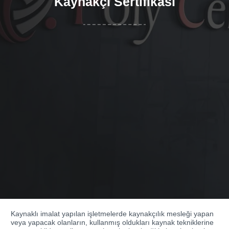
Kaynakçı Sertifikası
Kaynaklı imalat yapılan işletmelerde kaynakçılık mesleği yapan
veya yapacak olanların, kullanmış oldukları kaynak tekniklerine