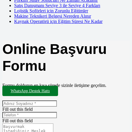
Forklift Sınav Sonuçları Ne Zaman Açıklanır
Satış Danışmanı Seviye 3 ile Seviye 4 Farkları
Lojistik Şoförleri için Zorunlu Eğitimler
Makine Teknikeri Belgesi Nereden Alınır
Kaynak Operatörü için Eğitim Süresi Ne Kadar
Online Başvuru
Formu
Formu doldurun en kısa sürede sizinle iletişime geçelim.
WhatsApp Destek Hattı
Fill out this field
Fill out this field