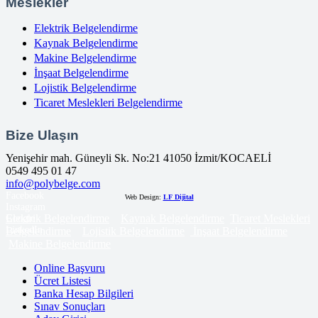
Meslekler
Elektrik Belgelendirme
Kaynak Belgelendirme
Makine Belgelendirme
İnşaat Belgelendirme
Lojistik Belgelendirme
Ticaret Meslekleri Belgelendirme
Bize Ulaşın
Yenişehir mah. Güneyli Sk. No:21 41050 İzmit/KOCAELİ
0549 495 01 47
info@polybelge.com
Facebook
Web Design:
LF Dijital
Instagram
Elektrik Belgelendirme
Kaynak Belgelendirme
Ticaret Meslekleri
Google
LinkedIn
Belgelendirme
Lojistik Belgelendirme
İnşaat Belgelendirme
Makine Belgelendirme
Online Başvuru
Ücret Listesi
Banka Hesap Bilgileri
Sınav Sonuçları