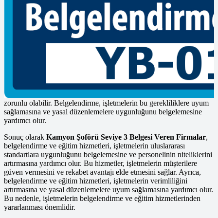
Belgelendirme ve eğitim hizmetleri, sadece büyük işletmeler için
değil, KOBİ’ler ve mikro işletmeler için de önemlidir. Küçük
işletmeler, belgelendirme sayesinde rekabet avantajı elde eder ve
büyük kurumsal müşterilere güven verir. Ayrıca, eğitim hizmetleri,
küçük işletmelerin personelinin yetkinliklerini artırarak daha etkin
bir şekilde çalışmasını sağlar.
Bu hizmetler aynı zamanda sektörel düzenlemelere ve yasal
gerekliliklere uyum sağlama konusunda da önemlidir. Belirli
sektörlerde, işletmelerin belirli standartlara uygunluğu yasal olarak
zorunlu olabilir. Belgelendirme, işletmelerin bu gerekliliklere uyum
sağlamasına ve yasal düzenlemelere uygunluğunu belgelemesine
yardımcı olur.
Sonuç olarak
Kamyon Şoförü Seviye 3 Belgesi Veren Firmalar
,
belgelendirme ve eğitim hizmetleri, işletmelerin uluslararası
standartlara uygunluğunu belgelemesine ve personelinin niteliklerini
artırmasına yardımcı olur. Bu hizmetler, işletmelerin müşterilere
güven vermesini ve rekabet avantajı elde etmesini sağlar. Ayrıca,
belgelendirme ve eğitim hizmetleri, işletmelerin verimliliğini
artırmasına ve yasal düzenlemelere uyum sağlamasına yardımcı olur.
Bu nedenle, işletmelerin belgelendirme ve eğitim hizmetlerinden
yararlanması önemlidir.