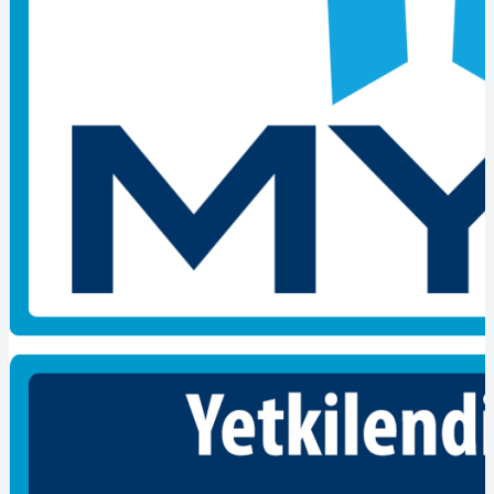
uluslararası standartlar, işletmelerin kalite yönetimi, çevre yönetimi
ve iş sağlığı güvenliği gibi alanlarda uygunluğunu belgelemelerini
sağlar. Belgelendirme süreci, bağımsız bir belgelendirme kuruluşu
tarafından gerçekleştirilir ve işletmelerin prosedürlerinin ve
süreçlerinin standartlara uygunluğunu değerlendirir. Bu sayede,
işletmeler uluslararası geçerliliğe sahip belgeler alarak müşterilere
güven verir ve rekabet avantajı elde eder.
Eğitim hizmetleri ise, işletmelerin personelinin niteliklerini artırmak
ve yetkinliklerini geliştirmek için sunulan hizmetlerdir. İşletmeler,
eğitim hizmetleri sayesinde personelinin bilgi ve becerilerini
güncellemesini ve geliştirmesini sağlar. Eğitimler, işletmelerin
ihtiyaçlarına göre özelleştirilir ve farklı alanlarda gerçekleştirilir. İş
sağlığı güvenliği eğitimleri, kalite yönetimi eğitimleri, liderlik ve
yönetim eğitimleri gibi çeşitli konularda eğitimler verilir. Bu sayede,
işletmelerin personeli daha etkin ve verimli bir şekilde çalışır ve
işletmenin performansı artar.
Kamyon Şoförü Seviye 3 Belgesi Veren Firmalar
, Belgelendirme
ve eğitim hizmetleri, işletmelerin müşteri memnuniyetini artırmasına
ve müşterilere güven vermesine yardımcı olur. ISO gibi uluslararası
standartlara uygunluğu belgeleyen işletmeler, müşterilere kaliteli
ürün ve hizmetler sunduğunu kanıtlar. Aynı zamanda, belgelendirme
ve eğitim hizmetleri, işletmelerin süreçlerini ve uygulamalarını
iyileştirerek verimliliği artırmasına ve maliyetleri düşürmesine de
yardımcı olur.