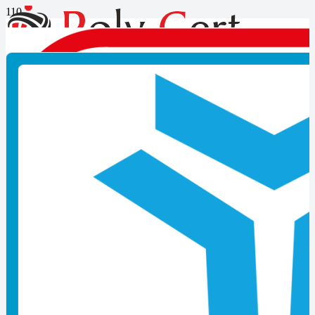
Kamyon Şoförü Seviye 3
Belgesi Veren Firmalar
Kamyon Şoförü Seviye 3 Belgesi Veren Firmalar
, Belgelendirme
ve eğitim hizmetleri, işletmelerin kalite, güvenlik, çevre yönetimi
gibi alanlarda standartlara uygunluğunu belgelemek ve personelin
niteliklerini artırmak amacıyla sunulan önemli hizmetlerdir. Bu
hizmetler, işletmelerin uluslararası geçerliliğe sahip standartlara
uygunluğunu kanıtlamasına ve müşterilere güven vermesine
yardımcı olur.
Belgelendirme hizmetleri, işletmelerin sahip oldukları sistemlerin ve
uygulamaların belirlenen standartlara uygunluğunu doğrulamak
amacıyla gerçekleştirilir. ISO 9001, ISO 14001, ISO 45001 gibi