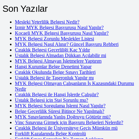
Son Yazılar
Mesleki Yeterlilik Belgesi Nedir?
İzmir MYK Belgesi Başvurusu Nasıl Yapılır?
Kocaeli MYK Belgesi Başvurusu Nasıl Yapılır?
MYK Belgesi Zorunlu Meslekler Listesi
MYK Belgesi Nasıl Alınır? Güncel Başvuru Rehberi
Çıraklık Belgesi Geçerliliği Kaç Yıldır
Ustalık Belgesi Almadan Dükkan Açılabilir mi
MYK Belgesi Almayan İşletmelere Yaptırım
Hangi Kurumlar Belge Denetimi Yapar
Çıraklık Okulunda Belge Sınavı Tarihleri
Ustalık Belgesi ile Taşeronluk Yapılır mı
MYK Belgesi Olmayan Çalışanların İş Kazasındaki Durumu
Nedir
Çıraklık Belgesi ile Hangi İşlerde Çalışılır?
Ustalık Belgesi için Staj Sorunlu mu?
MYK Belgesi Sorgulama İşlemi Nasıl Yapılır?
Belge Geçerlilik Süresi Bitince Ne Yapılmalı?
MYK Sınavlarında Yanlış Doğruyu Götürür mü?
Vinç Sınavına Girmek için Başvuru Belgeleri Nelerdir?
Çıraklık Belgesi ile Üniversiteye Geçiş Mümkün mü
Forklift Kazalarında Belge Kontrolü