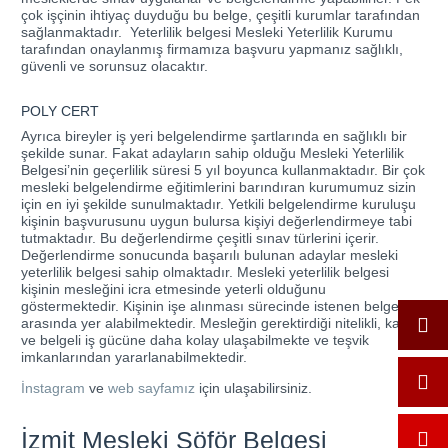
çok işçinin ihtiyaç duyduğu bu belge, çeşitli kurumlar tarafından
sağlanmaktadır. Yeterlilik belgesi Mesleki Yeterlilik Kurumu
tarafından onaylanmış firmamıza başvuru yapmanız sağlıklı,
güvenli ve sorunsuz olacaktır.
POLY CERT
Ayrıca bireyler iş yeri belgelendirme şartlarında en sağlıklı bir
şekilde sunar. Fakat adayların sahip olduğu Mesleki Yeterlilik
Belgesi’nin geçerlilik süresi 5 yıl boyunca kullanmaktadır. Bir çok
mesleki belgelendirme eğitimlerini barındıran kurumumuz sizin
için en iyi şekilde sunulmaktadır. Yetkili belgelendirme kuruluşu
kişinin başvurusunu uygun bulursa kişiyi değerlendirmeye tabi
tutmaktadır. Bu değerlendirme çeşitli sınav türlerini içerir.
Değerlendirme sonucunda başarılı bulunan adaylar mesleki
yeterlilik belgesi sahip olmaktadır. Mesleki yeterlilik belgesi
kişinin mesleğini icra etmesinde yeterli olduğunu
göstermektedir. Kişinin işe alınması sürecinde istenen belgeler
arasında yer alabilmektedir. Mesleğin gerektirdiği nitelikli, kaliteli
ve belgeli iş gücüne daha kolay ulaşabilmekte ve teşvik
imkanlarından yararlanabilmektedir.
İnstagram
ve
web sayfamız
için ulaşabilirsiniz.
İzmit Mesleki Şöför Belgesi