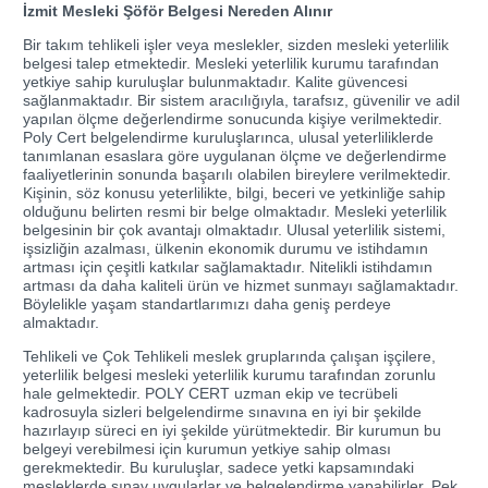
İzmit Mesleki Şöför Belgesi Nereden Alınır
Bir takım tehlikeli işler veya meslekler, sizden mesleki yeterlilik
belgesi talep etmektedir. Mesleki yeterlilik kurumu tarafından
yetkiye sahip kuruluşlar bulunmaktadır. Kalite güvencesi
sağlanmaktadır. Bir sistem aracılığıyla, tarafsız, güvenilir ve adil
yapılan ölçme değerlendirme sonucunda kişiye verilmektedir.
Poly Cert belgelendirme kuruluşlarınca, ulusal yeterliliklerde
tanımlanan esaslara göre uygulanan ölçme ve değerlendirme
faaliyetlerinin sonunda başarılı olabilen bireylere verilmektedir.
Kişinin, söz konusu yeterlilikte, bilgi, beceri ve yetkinliğe sahip
olduğunu belirten resmi bir belge olmaktadır. Mesleki yeterlilik
belgesinin bir çok avantajı olmaktadır. Ulusal yeterlilik sistemi,
işsizliğin azalması, ülkenin ekonomik durumu ve istihdamın
artması için çeşitli katkılar sağlamaktadır. Nitelikli istihdamın
artması da daha kaliteli ürün ve hizmet sunmayı sağlamaktadır.
Böylelikle yaşam standartlarımızı daha geniş perdeye
almaktadır.
Tehlikeli ve Çok Tehlikeli meslek gruplarında çalışan işçilere,
yeterlilik belgesi mesleki yeterlilik kurumu tarafından zorunlu
hale gelmektedir. POLY CERT uzman ekip ve tecrübeli
kadrosuyla sizleri belgelendirme sınavına en iyi bir şekilde
hazırlayıp süreci en iyi şekilde yürütmektedir. Bir kurumun bu
belgeyi verebilmesi için kurumun yetkiye sahip olması
gerekmektedir. Bu kuruluşlar, sadece yetki kapsamındaki
mesleklerde sınav uygularlar ve belgelendirme yapabilirler. Pek