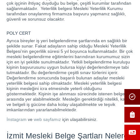
çok işçinin ihtiyaç duyduğu bu belge, çeşitli kurumlar tarafından
sağlanmaktadır. Yeterlilik belgesi Mesleki Yeterlilik Kurumu
tarafından onaylanmış firmamıza başvuru yapmanız sağlıklı,
güvenli ve sorunsuz olacaktır.
POLY CERT
Ayrıca bireyler iş yeri belgelendirme şartlarında en sağlıklı bir
şekilde sunar. Fakat adayların sahip olduğu Mesleki Yeterlilik
Belgesi’nin geçerlilik süresi 5 yıl boyunca kullanmaktadır. Bir çok
mesleki belgelendirme eğitimlerini barındıran kurumumuz sizin
için en iyi şekilde sunulmaktadır. Yetkili belgelendirme kuruluşu
kişinin başvurusunu uygun bulursa kişiyi değerlendirmeye tabi
tutmaktadır. Bu değerlendirme çeşitli sınav türlerini içerir.
Değerlendirme sonucunda başarılı bulunan adaylar mesleki
yeterlilik belgesi sahip olmaktadır. Mesleki yeterlilik belgesi
kişinin mesleğini icra etmesinde yeterli olduğunu
göstermektedir. Kişinin işe alınması sürecinde istenen belgeler
arasında yer alabilmektedir. Mesleğin gerektirdiği nitelikli, kaliteli
ve belgeli iş gücüne daha kolay ulaşabilmekte ve teşvik
imkanlarından yararlanabilmektedir.
İnstagram
ve
web sayfamız
için ulaşabilirsiniz.
İzmit Mesleki Belge Şartları Nelerdir