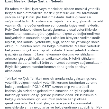
İzmit Mesleki Belge Şartları Nelerdir
Bir takım tehlikeli işler veya meslekler, sizden mesleki yeterlilik
belgesi talep etmektedir. Mesleki yeterlilik kurumu tarafından
yetkiye sahip kuruluşlar bulunmaktadır. Kalite güvencesi
sağlanmaktadır. Bir sistem aracılığıyla, tarafsız, güvenilir ve adil
yapılan ölçme değerlendirme sonucunda kişiye verilmektedir.
Poly Cert belgelendirme kuruluşlarınca, ulusal yeterliliklerde
tanımlanan esaslara göre uygulanan ölçme ve değerlendirme
faaliyetlerinin sonunda başarılı olabilen bireylere verilmektedir.
Kişinin, söz konusu yeterlilikte, bilgi, beceri ve yetkinliğe sahip
olduğunu belirten resmi bir belge olmaktadır. Mesleki yeterlilik
belgesinin bir çok avantajı olmaktadır. Ulusal yeterlilik sistemi,
işsizliğin azalması, ülkenin ekonomik durumu ve istihdamın
artması için çeşitli katkılar sağlamaktadır. Nitelikli istihdamın
artması da daha kaliteli ürün ve hizmet sunmayı sağlamaktadır.
Böylelikle yaşam standartlarımızı daha geniş perdeye
almaktadır.
Tehlikeli ve Çok Tehlikeli meslek gruplarında çalışan işçilere,
yeterlilik belgesi mesleki yeterlilik kurumu tarafından zorunlu
hale gelmektedir. POLY CERT uzman ekip ve tecrübeli
kadrosuyla sizleri belgelendirme sınavına en iyi bir şekilde
hazırlayıp süreci en iyi şekilde yürütmektedir. Bir kurumun bu
belgeyi verebilmesi için kurumun yetkiye sahip olması
gerekmektedir. Bu kuruluşlar, sadece yetki kapsamındaki
mesleklerde sınav uygularlar ve belgelendirme yapabilirler. Pek