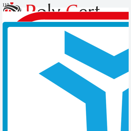
İşletme Elektrik Bakımcısı-
Seviye 5 Belgesi Ne İşe Yarar
İşletme Elektrik Bakımcısı-Seviye 5 Belgesi Ne İşe Yarar
POLY belge olarak size çoğu alanda hizmet sunmaktayız. Örnek
olarak MYK’nın ulusal yeterlilikte tanımlanan ölçme ve
değerlendirmeler sonucun da sonucu başarıyla geçen kişilere verilen
belgeye denir.
İşletme de elektrik bakımcısı olmak iş sağlığı ve güvenliği kuralarına
uyup çevre koruma ve kaliteli yönetim belgelerine uygun bir şekilde
elektriksel sistem ve donanımlar olarak bakım ve onarım kontrolünü
yapıp gerçekleştiren durumlarda kurulum ve aynı zamanda da
elektrik devresini sökülüp bakımını yapan kişidir. Bakım ve onarım