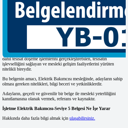
Bu belgeye de verilen ad Mesleki Yeterlilik Belgesidir. Hazırlanmış
olan sınavlarda yetenek ve bilgi haricinde bilgi kısmı da çok
önemlidir.
Bireyin alacağı mesleki belgeyle ilgili koşul ve şartlar
tamamlanmışsa, yasal bir süreç doğrultusunda belgeyi almaya hak
kazanmaktadır.
İşletme Elektrik Bakımcısı-Seviye 5 iş sağlığı ve güvenliği, çevre
koruma ve kalite önlemlerini alarak, iş organizasyon yapan, hazırlık
dahil tesisat döşeme işlemlerini gerçekleştirebilen, tesisatın
işlevselliğini sağlayan ve mesleki gelişim faaliyetlerini yürüten
nitelikli bireydir.
Bu belgenin amacı, Elektrik Bakımcısı mesleğinde, adayların sahip
olması gereken nitelikleri, bilgi beceri ve yetkinliklerdir.
Adayların, geçerli ve güvenilir bir belge ile mesleki yeterliliğini
kanıtlamasına olanak vermek, referans ve kaynaktır.
İşletme Elektrik Bakımcısı-Seviye 5 Belgesi Ne İşe Yarar
Hakkında daha fazla bilgi almak için
ulaşabilirsiniz.