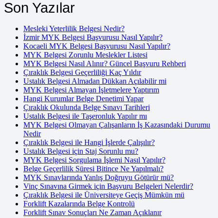
Son Yazılar
Mesleki Yeterlilik Belgesi Nedir?
İzmir MYK Belgesi Başvurusu Nasıl Yapılır?
Kocaeli MYK Belgesi Başvurusu Nasıl Yapılır?
MYK Belgesi Zorunlu Meslekler Listesi
MYK Belgesi Nasıl Alınır? Güncel Başvuru Rehberi
Çıraklık Belgesi Geçerliliği Kaç Yıldır
Ustalık Belgesi Almadan Dükkan Açılabilir mi
MYK Belgesi Almayan İşletmelere Yaptırım
Hangi Kurumlar Belge Denetimi Yapar
Çıraklık Okulunda Belge Sınavı Tarihleri
Ustalık Belgesi ile Taşeronluk Yapılır mı
MYK Belgesi Olmayan Çalışanların İş Kazasındaki Durumu
Nedir
Çıraklık Belgesi ile Hangi İşlerde Çalışılır?
Ustalık Belgesi için Staj Sorunlu mu?
MYK Belgesi Sorgulama İşlemi Nasıl Yapılır?
Belge Geçerlilik Süresi Bitince Ne Yapılmalı?
MYK Sınavlarında Yanlış Doğruyu Götürür mü?
Vinç Sınavına Girmek için Başvuru Belgeleri Nelerdir?
Çıraklık Belgesi ile Üniversiteye Geçiş Mümkün mü
Forklift Kazalarında Belge Kontrolü
Forklift Sınav Sonuçları Ne Zaman Açıklanır