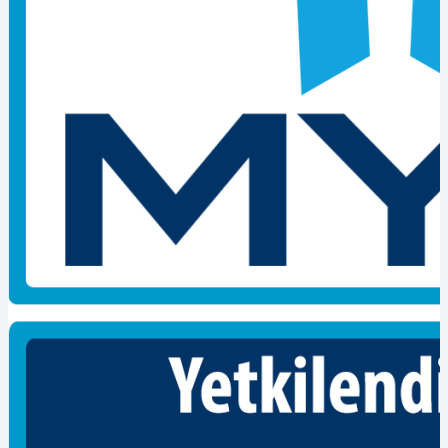
alanında tesisat ve donanım olarak meydana gelen arızaların
onarılmasını ve belirlenmesinin nedenlerini ve sorunun giderilmesini
bunların istenilen şekilde ve sürekli olarak çalışılmasını sağlayan
personele denir. Bakım onarım ve işlemleri tesisat ve donanımla
birlikte ölçümler ve kontroller yapar. Bunların yanı sıra elektrik
devrelerinin okunup yapılmasını ve güç aktarımına yardımcı
olmaktadır. İşlerin yapılması ve iş talimatlarını dikkate alıp
çalışmaktadır.
İşletme Elektrik Bakımcısı-Seviye 5 Belgesi Ne
İşe Yarar
Konusunda en etkili çözümler için sizler ile iletişime geçmek
istiyoruz. Detaylı sorularınızı bizlere yöneltebilirsiniz. Konu
hakkında detaylı bilgi alabilirsiniz.
Kişiler ne kadar bir meslek hakkında bilgili ve tecrübeli olsa da
bilgisini ve yeteneğini bir belgeyle kanıtlamak zorundadır. Bu
durumda POLY belge olarak sizin yanınızdayız ve en kaliteli,
güvenli hizmeti sunmaktayız. Daha fazla bilgi almak için bizimle
iletişime geçebilir veya takip edebilirsiniz.
Bir bireyin çalışmış olduğu meslek grubu üzerinde, bilgisini ve
yeteneklerinin belgelendirmeye ihtiyaç duymaktadır.