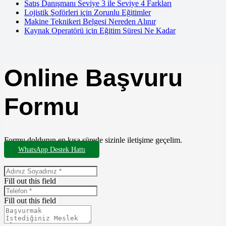
Satış Danışmanı Seviye 3 ile Seviye 4 Farkları
Lojistik Şoförleri için Zorunlu Eğitimler
Makine Teknikeri Belgesi Nereden Alınır
Kaynak Operatörü için Eğitim Süresi Ne Kadar
Online Başvuru
Formu
Formu doldurun en kısa sürede sizinle iletişime geçelim.
WhatsApp Destek Hattı
Fill out this field
Fill out this field