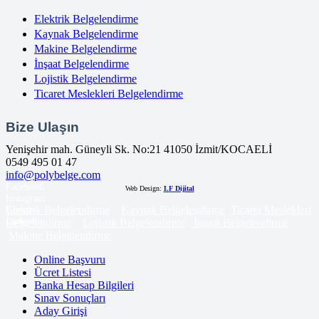
Elektrik Belgelendirme
Kaynak Belgelendirme
Makine Belgelendirme
İnşaat Belgelendirme
Lojistik Belgelendirme
Ticaret Meslekleri Belgelendirme
Bize Ulaşın
Yenişehir mah. Güneyli Sk. No:21 41050 İzmit/KOCAELİ
0549 495 01 47
info@polybelge.com
Facebook
Web Design:
LF Dijital
Instagram
Elektrik Belgelendirme
Kaynak Belgelendirme
Ticaret Meslekleri
Google
LinkedIn
Belgelendirme
Lojistik Belgelendirme
İnşaat Belgelendirme
Makine Belgelendirme
Online Başvuru
Ücret Listesi
Banka Hesap Bilgileri
Sınav Sonuçları
Aday Girişi