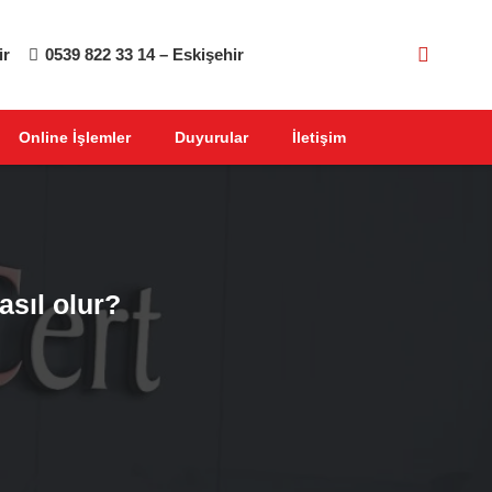
ir
0539 822 33 14 – Eskişehir
Online İşlemler
Duyurular
İletişim
nasıl olur?