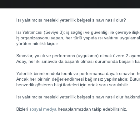
Isı yalıtımcısı mesleki yeterlilik belgesi sınavı nasıl olur?
Isı Yalıtımcısı (Seviye 3); iş sağlığı ve güvenliği ile çevreye iliş
iş organizasyonu yapan, her türlü yapıda ısı yalıtımı uygulamalar
yürüten nitelikli kişidir.
Sınavlar, yazılı ve performans (uygulama) olmak üzere 2 aşamalı
Aday, her iki sınavda da başarılı olması durumunda başarılı kabu
Yeterlilik birimlerindeki teorik ve performansa dayalı sınavlar, her 
Ancak her birimin değerlendirmesi bağımsız yapılmalıdır. Bütün
benzerlik gösteren bilgi ifadeleri için ortak soru sorulabilir.
Isı yalıtımcısı mesleki yeterlilik belgesi sınavı nasıl olur hakkın
Bizleri
sosyal medya
hesaplarımızdan takip edebilirsiniz.