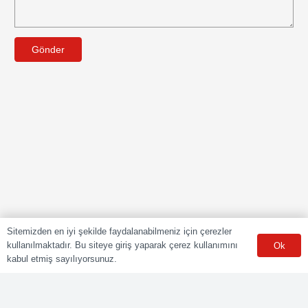
Gönder
Sitemizden en iyi şekilde faydalanabilmeniz için çerezler
kullanılmaktadır. Bu siteye giriş yaparak çerez kullanımını
Ok
kabul etmiş sayılıyorsunuz.
POLY CERT Belgelendirme Ve Eğitim Hizmetleri LTD. ŞTİ.
Mesleki Yeterlilik Kurumu (MYK) tarafından yetki kapsamındaki