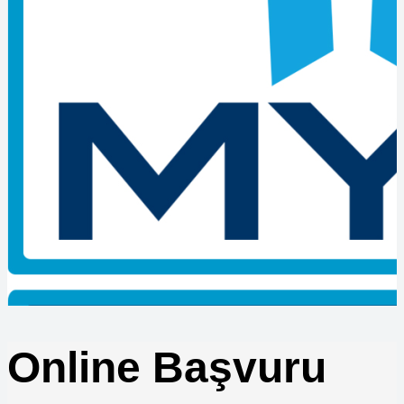
Hangi Kurumlar Belge Denetimi Yapar
Çıraklık Okulunda Belge Sınavı Tarihleri
Ustalık Belgesi ile Taşeronluk Yapılır mı
MYK Belgesi Olmayan Çalışanların İş Kazasındaki Durumu
Nedir
Çıraklık Belgesi ile Hangi İşlerde Çalışılır?
Ustalık Belgesi için Staj Sorunlu mu?
MYK Belgesi Sorgulama İşlemi Nasıl Yapılır?
Belge Geçerlilik Süresi Bitince Ne Yapılmalı?
MYK Sınavlarında Yanlış Doğruyu Götürür mü?
Vinç Sınavına Girmek için Başvuru Belgeleri Nelerdir?
Çıraklık Belgesi ile Üniversiteye Geçiş Mümkün mü
Forklift Kazalarında Belge Kontrolü
Forklift Sınav Sonuçları Ne Zaman Açıklanır
Satış Danışmanı Seviye 3 ile Seviye 4 Farkları
Lojistik Şoförleri için Zorunlu Eğitimler
Makine Teknikeri Belgesi Nereden Alınır
Kaynak Operatörü için Eğitim Süresi Ne Kadar
Online Başvuru