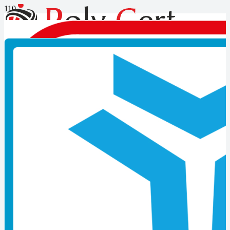
İnşaat Ustalık Belgesi Sınav
Soruları
Son Yazılar
Mesleki Yeterlilik Belgesi Nedir?
İzmir MYK Belgesi Başvurusu Nasıl Yapılır?
Kocaeli MYK Belgesi Başvurusu Nasıl Yapılır?
MYK Belgesi Zorunlu Meslekler Listesi
MYK Belgesi Nasıl Alınır? Güncel Başvuru Rehberi
Çıraklık Belgesi Geçerliliği Kaç Yıldır
Ustalık Belgesi Almadan Dükkan Açılabilir mi
MYK Belgesi Almayan İşletmelere Yaptırım