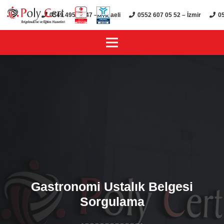
0549 495 01 47 – Kocaeli
0552 607 05 52 – İzmir
05
Gastronomi Ustalık Belgesi
Sorgulama