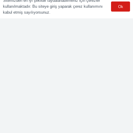
Sitemizden en iyi şekilde faydalanabilmeniz için çerezler
kullanılmaktadır. Bu siteye giriş yaparak çerez kullanımını
Ok
Sınav Merkezleri
kabul etmiş sayılıyorsunuz.
WhatsApp
Meslekler
Elektrik Belgelendirme
Kaynak Belgelendirme
Makine Belgelendirme
İnşaat Belgelendirme
Lojistik Belgelendirme
Ticaret Meslekleri Belgelendirme
Bize Ulaşın
Yenişehir mah. Güneyli Sk. No:21 41050 İzmit/KOCAELİ
0549 495 01 47