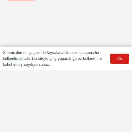
Sitemizden en iyi şekilde faydalanabilmeniz için çerezler
kullanılmaktadır. Bu siteye giriş yaparak çerez kullanımını
Ok
kabul etmiş sayılıyorsunuz.
POLY CERT Belgelendirme Ve Eğitim Hizmetleri LTD. ŞTİ.
Mesleki Yeterlilik Kurumu (MYK) tarafından yetki kapsamındaki
ulusal yeterliliklere göre sınav ve belgelendirme faaliyetlerini
yürüten Yetkilendirilmiş Belgelendirme Kuruluşudur.
Kurumsal