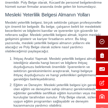
önemlidir. Poly Belge olarak, Kocaeli’de personel belgelendirme
hizmeti sunan firmalar arasında önde gelen bir konumdayız.
Mesleki Yeterlilik Belgesi Almanın Yolları
Mesleki yeterlilik belgesi, birçok sektörde çalışan profesyoneller
için önemli bir belgedir. Bu belge, çalışanın belirli bir meslekteki
becerilerini ve bilgilerini kanıtlar ve işverenler için güvenilir bir
referans sağlar. Mesleki yeterlilik belgesi almak, kişinin mesleki
gelişimini gösterir ve kariyer fırsatlarını artırır. Bu blog
yazısında, mesleki yeterlilik belgesi almanın yollarını ele
alacağız ve Poly Belge olarak sizlere nasıl yardımcı
olabileceğimizi paylaşacağız.
İhtiyaç Analizi Yapmak: Mesleki yeterlilik belgesi almak
istediğiniz alanda hangi beceri ve bilgilere ihtiyaç
duyduğunuzu belirlemek önemlidir. İşverenlerin ve
sektörün gereksinimlerini araştırarak, hangi belgeye
ihtiyaç duyduğunuzu ve hangi yetkinlikleri geliştirmeniz
gerektiğini belirleyebilirsiniz.
Eğitim ve Deneyim: Mesleki yeterlilik belgesi için gerekli
olan eğitim ve deneyime sahip olmanız gerekmektedir. Bu
eğitimler genellikle sertifikalı eğitim kurumları veya mesleki
kuruluşlar tarafından sunulur. Poly Belge olarak, sizlere
uygun eğitim programları sağlayabilir ve deneyim
kazanmanıza yardımcı olabiliriz.