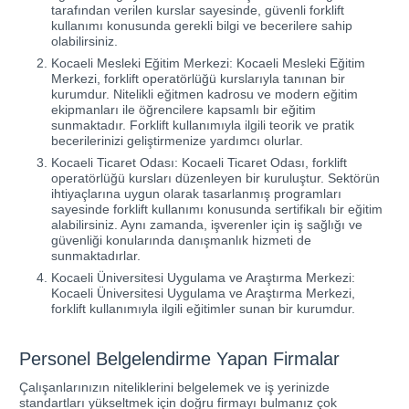
tarafından verilen kurslar sayesinde, güvenli forklift
kullanımı konusunda gerekli bilgi ve becerilere sahip
olabilirsiniz.
Kocaeli Mesleki Eğitim Merkezi: Kocaeli Mesleki Eğitim
Merkezi, forklift operatörlüğü kurslarıyla tanınan bir
kurumdur. Nitelikli eğitmen kadrosu ve modern eğitim
ekipmanları ile öğrencilere kapsamlı bir eğitim
sunmaktadır. Forklift kullanımıyla ilgili teorik ve pratik
becerilerinizi geliştirmenize yardımcı olurlar.
Kocaeli Ticaret Odası: Kocaeli Ticaret Odası, forklift
operatörlüğü kursları düzenleyen bir kuruluştur. Sektörün
ihtiyaçlarına uygun olarak tasarlanmış programları
sayesinde forklift kullanımı konusunda sertifikalı bir eğitim
alabilirsiniz. Aynı zamanda, işverenler için iş sağlığı ve
güvenliği konularında danışmanlık hizmeti de
sunmaktadırlar.
Kocaeli Üniversitesi Uygulama ve Araştırma Merkezi:
Kocaeli Üniversitesi Uygulama ve Araştırma Merkezi,
forklift kullanımıyla ilgili eğitimler sunan bir kurumdur.
Personel Belgelendirme Yapan Firmalar
Çalışanlarınızın niteliklerini belgelemek ve iş yerinizde
standartları yükseltmek için doğru firmayı bulmanız çok