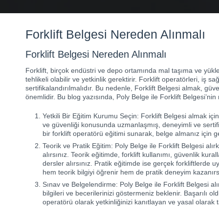
Forklift Belgesi Nereden Alınmalı
Forklift Belgesi Nereden Alınmalı
Forklift, birçok endüstri ve depo ortamında mal taşıma ve yükleme
tehlikeli olabilir ve yetkinlik gerektirir. Forklift operatörleri, iş
sertifikalandırılmalıdır. Bu nedenle, Forklift Belgesi almak, güv
önemlidir. Bu blog yazısında, Poly Belge ile Forklift Belgesi’nin
Yetkili Bir Eğitim Kurumu Seçin: Forklift Belgesi almak içi
ve güvenliği konusunda uzmanlaşmış, deneyimli ve sertifika
bir forklift operatörü eğitimi sunarak, belge almanız için ge
Teorik ve Pratik Eğitim: Poly Belge ile Forklift Belgesi al
alırsınız. Teorik eğitimde, forklift kullanımı, güvenlik kura
dersler alırsınız. Pratik eğitimde ise gerçek forkliftlerde u
hem teorik bilgiyi öğrenir hem de pratik deneyim kazanırs
Sınav ve Belgelendirme: Poly Belge ile Forklift Belgesi al
bilgileri ve becerilerinizi göstermeniz beklenir. Başarılı old
operatörü olarak yetkinliğinizi kanıtlayan ve yasal olarak 