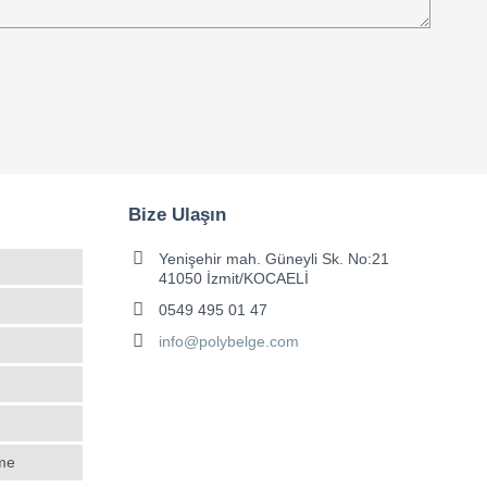
Bize Ulaşın
Yenişehir mah. Güneyli Sk. No:21
41050 İzmit/KOCAELİ
0549 495 01 47
info@polybelge.com
rme