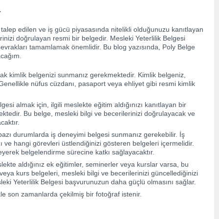
r
n talep edilen ve iş gücü piyasasında nitelikli olduğunuzu kanıtlayan
erinizi doğrulayan resmi bir belgedir. Mesleki Yeterlilik Belgesi
i evrakları tamamlamak önemlidir. Bu blog yazısında, Poly Belge
şacağım.
larak kimlik belgenizi sunmanız gerekmektedir. Kimlik belgeniz,
r. Genellikle nüfus cüzdanı, pasaport veya ehliyet gibi resmi kimlik
esi almak için, ilgili meslekte eğitim aldığınızı kanıtlayan bir
tedir. Bu belge, mesleki bilgi ve becerilerinizi doğrulayacak ve
caktır.
 bazı durumlarda iş deneyimi belgesi sunmanız gerekebilir. İş
ı ve hangi görevleri üstlendiğinizi gösteren belgeleri içermelidir.
kleyerek belgelendirme sürecine katkı sağlayacaktır.
meslekte aldığınız ek eğitimler, seminerler veya kurslar varsa, bu
 veya kurs belgeleri, mesleki bilgi ve becerilerinizi güncellediğinizi
sleki Yeterlilik Belgesi başvurunuzun daha güçlü olmasını sağlar.
le son zamanlarda çekilmiş bir fotoğraf istenir.