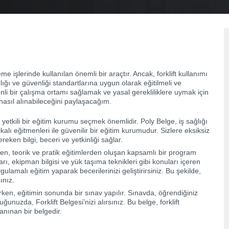
 işlerinde kullanılan önemli bir araçtır. Ancak, forklift kullanımı
 sağlığı ve güvenliği standartlarına uygun olarak eğitilmeli ve
enli bir çalışma ortamı sağlamak ve yasal gerekliliklere uymak için
 nasıl alınabileceğini paylaşacağım.
n yetkili bir eğitim kurumu seçmek önemlidir. Poly Belge, iş sağlığı
lı eğitmenleri ile güvenilir bir eğitim kurumudur. Sizlere eksiksiz
reken bilgi, beceri ve yetkinliği sağlar.
ırken, teorik ve pratik eğitimlerden oluşan kapsamlı bir program
lları, ekipman bilgisi ve yük taşıma teknikleri gibi konuları içeren
ygulamalı eğitim yaparak becerilerinizi geliştirirsiniz. Bu şekilde,
ınız.
ırken, eğitimin sonunda bir sınav yapılır. Sınavda, öğrendiğiniz
uğunuzda, Forklift Belgesi’nizi alırsınız. Bu belge, forklift
tanınan bir belgedir.