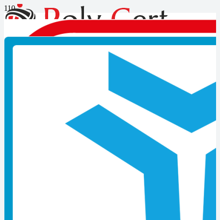
Elektro-Mekanik Montaj İşçisi-
seviye 4 mesleki yeterlilik
belgesi gerekir mi?
Elektro-Mekanik Montaj İşçisi-seviye 4 mesleki yeterlilik belgesi
gerekir mi?
Sınavın amacı nedir?
Elektrikli, elektro-mekanik veya elektronik cihazların ve makinelerin
uygun araç, gereç ve malzeme ile yapılan montaj işlemlerini
gerçekleştirecek işletme/kurumlara nitelikli personel sağlanması, bu
faaliyetlerin eğitim almış ve nitelik kazandırılmış kişiler tarafından
yürütülmesi ve çalışmalarda kalitenin artırılması için;