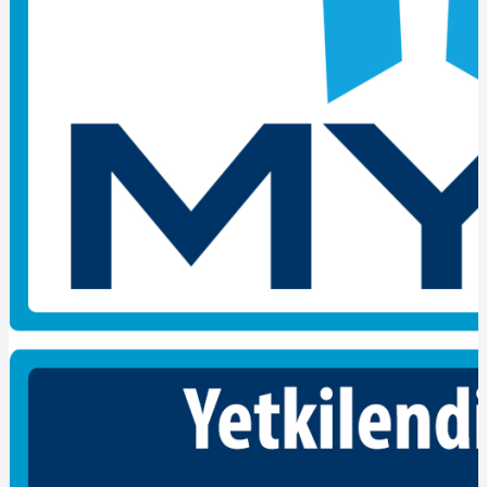
Adayların sahip olması gereken nitelikleri, bilgi, beceri ve
yetkinlikleri tanımlamak,
Adayların, geçerli ve güvenilir bir belge ile mesleki
yeterliliğini kanıtlamasına olanak vermek,
Eğitim sistemine, sınav ve belgelendirme kuruluşlarına
referans ve kaynak oluşturmaktır.
Sınav içeriği nedir?
Elektro-mekanik montaj İşçisi sınavı 4 zorunlu yeterlilik biriminde
yapılmaktadır. Bunlar ;
İş Sağlığı ve Güvenliği, Kalite ve Çevre Yönetim Sistemleri
İş Organizasyonu, Ön Hazırlık İşlemleri
Montaj İşlemleri
Elektro-Mekanik Montaj İşçisi Mesleki Yeterlilik Belgesini almak
isteyen adaylar yukarıda belirtilen zorunlu birimlerden sınava girer.
Elektro-Mekanik Montaj İşçisi-seviye 4 mesleki yeterlilik belgesi
gerekir mi?
konusunda sizlerin sorularına cevap veriyoruz.
Değerlendirmeler