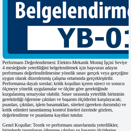
Teorik Değerlendirme: Yeterlilik birimlerinin teorik değerlendirmesi
ayrı veya birlikte düzenlenen yazılı sınavla yapılır. Elektro-Mekanik
Montaj İşçisi Seviye 4 mesleği yeterlilik birimlerinin teorik
değerlendirmesinde, yeterlilik birimlerinde belirtilen soru sayısı ve
sürede, çoktan seçmeli ve boşluk doldurmalı her biri eşit puan
değerinde olacak şekilde düzenlenmiş soruların yer aldığı ölçme
aracı/araçları kullanılır.
Yeterlilik birimlerindeki teorik ve performansa dayalı sınavlar, her
birim için ayrı ayrı yapılabileceği gibi birlikte de yapılabilir. Ancak
her bir birimin değerlendirilmesi bağımsız yapılmalıdır.
Performans Değerlendirmesi: Elektro-Mekanik Montaj İşçisi Seviye
4 mesleğinde yeterliliğini belgelendirmek için başvuran adayın
performans değerlendirilmesine yönelik sınav gerçek veya gerçeğine
uygun olarak düzenlenmiş çalışma ortamında gerçekleştirilir.
Performansa dayalı sorular; kritik koşulları içeren süreci ve sonucu
ölçmeye yönelik uygulamalar ve ölçüte göre gerektiğinde
kurgulanmış senaryolar olabilir. Sınav sırasında yeterlilik biriminin
gerektirdiği öğrenme çıktıları ve başarım ölçütlerini karşılayacak;
puanları, çıktıları, işlem basamakları, süreleri (gereken durumda) ve
kritik edimleri tanımlanmış kontrol listeleri üzerinde gözlem,
değerlendirme ve puanlama kayıtları tutulur.
Genel Koşullar: Teorik ve performans sınavlarında yeterlilikler,
birimlerde tanımlanan öğrenme çıktıları ve başarım ölçütlerine