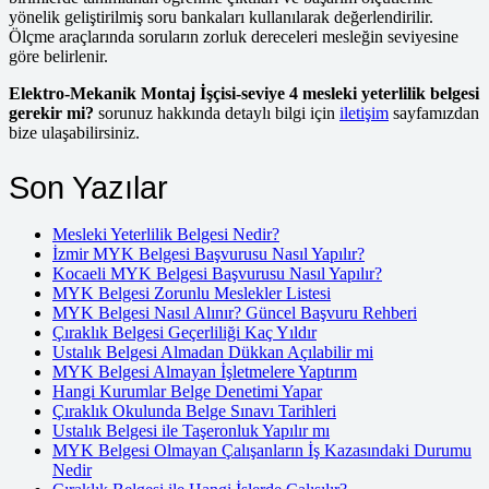
yönelik geliştirilmiş soru bankaları kullanılarak değerlendirilir.
Ölçme araçlarında soruların zorluk dereceleri mesleğin seviyesine
göre belirlenir.
Elektro-Mekanik Montaj İşçisi-seviye 4 mesleki yeterlilik belgesi
gerekir mi?
sorunuz hakkında detaylı bilgi için
iletişim
sayfamızdan
bize ulaşabilirsiniz.
Son Yazılar
Mesleki Yeterlilik Belgesi Nedir?
İzmir MYK Belgesi Başvurusu Nasıl Yapılır?
Kocaeli MYK Belgesi Başvurusu Nasıl Yapılır?
MYK Belgesi Zorunlu Meslekler Listesi
MYK Belgesi Nasıl Alınır? Güncel Başvuru Rehberi
Çıraklık Belgesi Geçerliliği Kaç Yıldır
Ustalık Belgesi Almadan Dükkan Açılabilir mi
MYK Belgesi Almayan İşletmelere Yaptırım
Hangi Kurumlar Belge Denetimi Yapar
Çıraklık Okulunda Belge Sınavı Tarihleri
Ustalık Belgesi ile Taşeronluk Yapılır mı
MYK Belgesi Olmayan Çalışanların İş Kazasındaki Durumu
Nedir