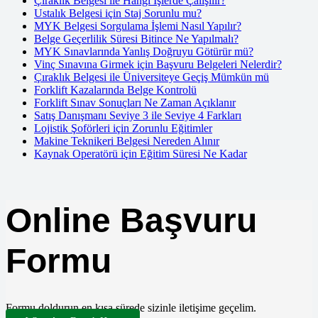
Çıraklık Belgesi ile Hangi İşlerde Çalışılır?
Ustalık Belgesi için Staj Sorunlu mu?
MYK Belgesi Sorgulama İşlemi Nasıl Yapılır?
Belge Geçerlilik Süresi Bitince Ne Yapılmalı?
MYK Sınavlarında Yanlış Doğruyu Götürür mü?
Vinç Sınavına Girmek için Başvuru Belgeleri Nelerdir?
Çıraklık Belgesi ile Üniversiteye Geçiş Mümkün mü
Forklift Kazalarında Belge Kontrolü
Forklift Sınav Sonuçları Ne Zaman Açıklanır
Satış Danışmanı Seviye 3 ile Seviye 4 Farkları
Lojistik Şoförleri için Zorunlu Eğitimler
Makine Teknikeri Belgesi Nereden Alınır
Kaynak Operatörü için Eğitim Süresi Ne Kadar
Online Başvuru
Formu
Formu doldurun en kısa sürede sizinle iletişime geçelim.