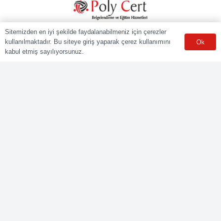
POLY CERT Belgelendirme Ve Eğitim Hizmetleri LTD. ŞTİ.
Sitemizden en iyi şekilde faydalanabilmeniz için çerezler
Mesleki Yeterlilik Kurumu (MYK) tarafından yetki kapsamındaki
kullanılmaktadır. Bu siteye giriş yaparak çerez kullanımını
Ok
ulusal yeterliliklere göre sınav ve belgelendirme faaliyetlerini
kabul etmiş sayılıyorsunuz.
yürüten Yetkilendirilmiş Belgelendirme Kuruluşudur.
Kurumsal
Online Başvuru
Ücret Listesi
Banka Hesap Bilgileri
Sınav Sonuçları
Aday Girişi
Sınav Merkezleri
WhatsApp