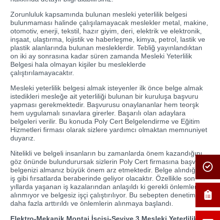
Zorunluluk kapsamında bulunan mesleki yeterlilik belgesi
bulunmaması halinde çalışılamayacak meslekler metal, makine,
otomotiv, enerji, tekstil, hazır giyim, deri, elektrik ve elektronik,
inşaat, ulaştırma, lojistik ve haberleşme, kimya, petrol, lastik ve
plastik alanlarında bulunan mesleklerdir. Tebliğ yayınlandıktan
on iki ay sonrasına kadar süren zamanda Mesleki Yeterlilik
Belgesi hala olmayan kişiler bu mesleklerde
çalıştırılamayacaktır.
Mesleki yeterlilik belgesi almak isteyenler ilk önce belge almak
istedikleri mesleğe ait yeterliliği bulunan bir kuruluşa başvuru
yapması gerekmektedir. Başvurusu onaylananlar hem teorşk
hem uygulamalı sınavlara girerler. Başarılı olan adaylara
belgeleri verilir. Bu konuda Poly Cert Belgelendirme ve Eğitim
Hizmetleri firması olarak sizlere yardımcı olmaktan memnuniyet
duyarız.
Nitelikli ve belgeli insanların bu zamanlarda önem kazandığını
göz önünde bulundurursak sizlerin Poly Cert firmasına başvurup
belgenizi almanız büyük önem arz etmektedir. Belge alındığında
iş gibi fırsatlarda beraberinde geliyor olacaktır. Özellikle son
yıllarda yaşanan iş kazalarından anlaşıldı ki gerekli önlemler
alınmıyor ve belgesiz işçi çalıştırılıyor. Bu sebepten denetimler
daha fazla arttırıldı ve önlemlerin alınmaya başlandı.
Elektro-Mekanik Montaj İşçisi-Seviye 3 Mesleki Yeterlilik