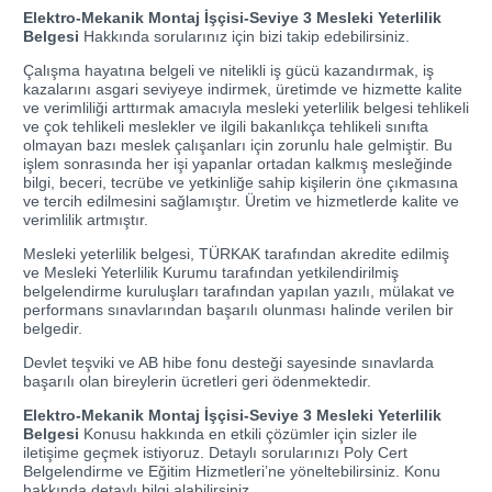
Elektro-Mekanik Montaj İşçisi-Seviye 3 Mesleki Yeterlilik
Belgesi
Hakkında sorularınız için bizi takip edebilirsiniz.
Çalışma hayatına belgeli ve nitelikli iş gücü kazandırmak, iş
kazalarını asgari seviyeye indirmek, üretimde ve hizmette kalite
ve verimliliği arttırmak amacıyla mesleki yeterlilik belgesi tehlikeli
ve çok tehlikeli meslekler ve ilgili bakanlıkça tehlikeli sınıfta
olmayan bazı meslek çalışanları için zorunlu hale gelmiştir. Bu
işlem sonrasında her işi yapanlar ortadan kalkmış mesleğinde
bilgi, beceri, tecrübe ve yetkinliğe sahip kişilerin öne çıkmasına
ve tercih edilmesini sağlamıştır. Üretim ve hizmetlerde kalite ve
verimlilik artmıştır.
Mesleki yeterlilik belgesi, TÜRKAK tarafından akredite edilmiş
ve Mesleki Yeterlilik Kurumu tarafından yetkilendirilmiş
belgelendirme kuruluşları tarafından yapılan yazılı, mülakat ve
performans sınavlarından başarılı olunması halinde verilen bir
belgedir.
Devlet teşviki ve AB hibe fonu desteği sayesinde sınavlarda
başarılı olan bireylerin ücretleri geri ödenmektedir.
Elektro-Mekanik Montaj İşçisi-Seviye 3 Mesleki Yeterlilik
Belgesi
Konusu hakkında en etkili çözümler için sizler ile
iletişime geçmek istiyoruz. Detaylı sorularınızı
Poly Cert
Belgelendirme ve Eğitim Hizmetleri’ne
yöneltebilirsiniz. Konu
hakkında detaylı bilgi alabilirsiniz.