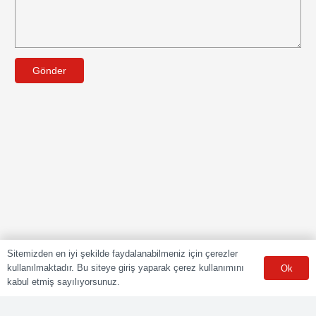
Gönder
Sitemizden en iyi şekilde faydalanabilmeniz için çerezler
kullanılmaktadır. Bu siteye giriş yaparak çerez kullanımını
Ok
kabul etmiş sayılıyorsunuz.
POLY CERT Belgelendirme Ve Eğitim Hizmetleri LTD. ŞTİ.