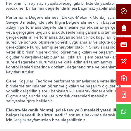
her birim için ayrı ayrı yapılabileceği gibi birlikte de yapılabilir.
Ancak her bir birimin değerlendirilmesi bağımsız yapılmalıdır.
Performans Değerlendirmesi: Elektro-Mekanik Montaj İşçisi
Seviye 3 mesleğinde yeterliliğini belgelendirmek için başvuran
adayın performans değerlendirilmesine yönelik sınav gerçek
veya gerçeğine uygun olarak düzenlenmiş çalışma ortamında
gerçekleştirilir. Performansa dayalı sorular; kritik koşulları içeren
süreci ve sonucu ölçmeye yönelik uygulamalar ve ölçüte göre
gerektiğinde kurgulanmış senaryolar olabilir. Sınav sırasında
yeterlilik biriminin gerektirdiği öğrenme çıktıları ve başarım
ölçütlerini karşılayacak; puanları, çıktıları, işlem basamakları,
süreleri (gereken durumda) ve kritik edimleri tanımlanmış
kontrol listeleri üzerinde gözlem, değerlendirme ve puanlama
kayıtları tutulur.
Genel Koşullar: Teorik ve performans sınavlarında yeterlilikler,
birimlerde tanımlanan öğrenme çıktıları ve başarım ölçütlerine
yönelik geliştirilmiş soru bankaları kullanılarak değerlendirilir.
Ölçme araçlarında soruların zorluk dereceleri mesleğin
seviyesine göre belirlenir.
Elektro-Mekanik Montaj İşçisi-seviye 3 mesleki yeterlilik
belgesi geçerlilik süresi nedir?
sorunuz hakkında detaylı bilgi
için
iletişim
sayfamızdan bize ulaşabilirsiniz.