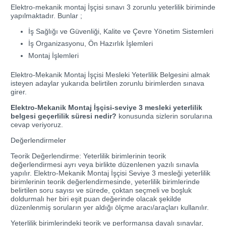
Elektro-mekanik montaj İşçisi sınavı 3 zorunlu yeterlilik biriminde
yapılmaktadır. Bunlar ;
İş Sağlığı ve Güvenliği, Kalite ve Çevre Yönetim Sistemleri
İş Organizasyonu, Ön Hazırlık İşlemleri
Montaj İşlemleri
Elektro-Mekanik Montaj İşçisi Mesleki Yeterlilik Belgesini almak
isteyen adaylar yukarıda belirtilen zorunlu birimlerden sınava
girer.
Elektro-Mekanik Montaj İşçisi-seviye 3 mesleki yeterlilik
belgesi geçerlilik süresi nedir?
konusunda sizlerin sorularına
cevap veriyoruz.
Değerlendirmeler
Teorik Değerlendirme: Yeterlilik birimlerinin teorik
değerlendirmesi ayrı veya birlikte düzenlenen yazılı sınavla
yapılır. Elektro-Mekanik Montaj İşçisi Seviye 3 mesleği yeterlilik
birimlerinin teorik değerlendirmesinde, yeterlilik birimlerinde
belirtilen soru sayısı ve sürede, çoktan seçmeli ve boşluk
doldurmalı her biri eşit puan değerinde olacak şekilde
düzenlenmiş soruların yer aldığı ölçme aracı/araçları kullanılır.
Yeterlilik birimlerindeki teorik ve performansa dayalı sınavlar,