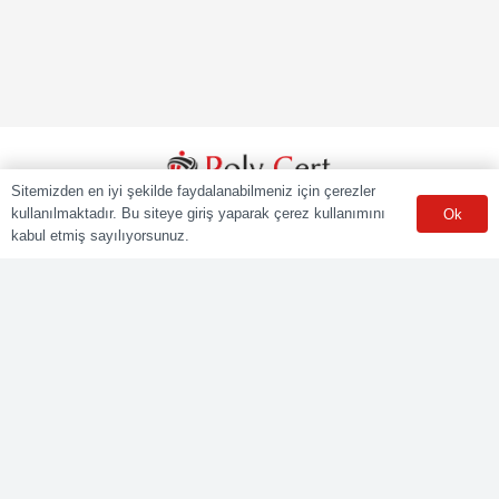
Sitemizden en iyi şekilde faydalanabilmeniz için çerezler
kullanılmaktadır. Bu siteye giriş yaparak çerez kullanımını
Ok
POLY CERT Belgelendirme Ve Eğitim Hizmetleri LTD. ŞTİ.
kabul etmiş sayılıyorsunuz.
Mesleki Yeterlilik Kurumu (MYK) tarafından yetki kapsamındaki
ulusal yeterliliklere göre sınav ve belgelendirme faaliyetlerini
yürüten Yetkilendirilmiş Belgelendirme Kuruluşudur.
Kurumsal
Online Başvuru
Ücret Listesi
Banka Hesap Bilgileri
Sınav Sonuçları