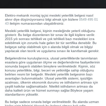
Elektro-mekanik montaj işçisi mesleki yeterlilik belgesi nasıl
alınır diye düşünüyorsanız bilgi almak için bizlere
0549 495 01
43
iletişim numarasından ulaşabilirsiniz.
Mesleki yeterlilik belgesi, kişinin mesleğinde yeterli olduğunu
gösterir. Bu belge düzenlenen bir sınav ile ilgili kişilere verilir.
2015 yılı sonrası tehlikeli ve çok tehlikeli bazı meslekleri icra
edebilmek için zorunlu hale gelen bir tür sertifika denebilir. Bu
belgeye sahip olabilmek için o alanda bilgili olmak ve bilgiyi
yapılacak olan teorik ve uygulama sınavı ile kanıtlamak gerekir.
Belgelendirme kuruluşlarınca, ulusal yeterliliklerde tanımlanan
esaslara göre uygulanan ölçme ve değerlendirme faaliyetlerinin
sonunda başarılı olabilen bireylere verilmektedir. Kişinin, söz
konusu yeterlilikte, bilgi, beceri ve yetkinliğe sahip olduğunu
belirten resmi bir belgedir. Mesleki yeterlilik belgesinin bazı
avantajları bulunmaktadır. Ulusal yeterlilik sistemi, işsizliğin
azalması, ülkenin ekonomik durumu ve istihdamın artması için
çeşitli katkılar sağlamaktadır. Nitelikli istihdamın artması da
daha kaliteli ürün ve hizmet sunmayı sağlar.Böylece yaşam
standartlarını yükseltir.
Bu belge sadece sınavla belge verilmektedir. Bu alanda uzman
kişiler sizin bilginizi ölçerek bu belgeyi almayı hak edip,