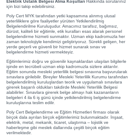
Elektrik Ustalık Belgesi Alma Koşulları
Hakkında sorularınız
için bizi takip edebilirsiniz.
Poly Cert MYK tarafından yetki kapsamına alınmış ulusal
yeterliliklere göre faaliyetler yürüten Yetkilendirilmiş
Belgelendirilme Kuruluşudur. Amacımız tarafsız, bağımsız,
dürüst, kaliteli bir eğitimle, etik kuralları esas alarak personel
belgelendirme hizmeti sunmaktır. Uzman ekip kadromuzla her
zaman teknolojiyle kendimizi geliştiriyoruz. Sürekli gelişen, her
yerde geçerli ve güvenli bir hizmet sunarak sınav ve
belgelendirme hizmeti vermekteyiz.
Eğitimlerimiz doğru ve güvenilir kaynaklardan ulaşılan bilgilerle
işinde en tecrübeli uzman ekip kadromuzla sizlere aktarılır.
Eğitim sonunda mesleki yeterlilik belgesi sınavına başvurularak
sınavlara girilebilir. Bireyler Mesleki Yeterlilik Kurumu tarafından
belgelendirilmiş kuruluşlardan teorik ve uygulamalı sınavlara
girerek başarılı oldukları takdirde Mesleki Yeterlilik Belgesi
alabilirler. Sınavlara girerek belge almayı hak kazananların
belgeleri 4 ila 6 iş günü içinde yetkilendirilmiş belgelendirme
kuruluşlarına teslim edilir.
Poly Cert Belgelendirme ve Eğitim Hizmetleri firması olarak
birçok dala ayrılan birçok eğitimlerimiz bulunmaktadır. İnşaat,
elektrik, metal, mekanik, ticaret, ulaştırma – lojistik ve
haberleşme gibi meslek dallarında çeşitli birçok eğitim
verilmektedir.