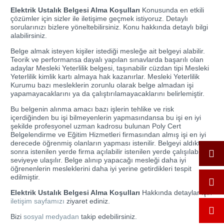
Elektrik Ustalık Belgesi Alma Koşulları
Konusunda en etkili
çözümler için sizler ile iletişime geçmek istiyoruz. Detaylı
sorularınızı bizlere yöneltebilirsiniz. Konu hakkında detaylı bilgi
alabilirsiniz.
Belge almak isteyen kişiler istediği mesleğe ait belgeyi alabilir.
Teorik ve performansa dayalı yapılan sınavlarda başarılı olan
adaylar Mesleki Yeterlilik belgesi, taşınabilir cüzdan tipi Mesleki
Yeterlilik kimlik kartı almaya hak kazanırlar. Mesleki Yeterlilik
Kurumu bazı mesleklerin zorunlu olarak belge almadan işi
yapamayacaklarını ya da çalıştırılamayacaklarını belirlemiştir.
Bu belgenin alınma amacı bazı işlerin tehlike ve risk
içerdiğinden bu işi bilmeyenlerin yapmasındansa bu işi en iyi
şekilde profesyonel uzman kadrosu bulunan Poly Cert
Belgelendirme ve Eğitim Hizmetleri firmasından almış işi en iyi
derecede öğrenmiş olanların yapması istenilir. Belgeyi aldıktan
sonra istenilen yerde firma açılabilir istenilen yerde çalışılabilir
seviyeye ulaşılır. Belge alınıp yapacağı mesleği daha iyi
öğrenenlerin mesleklerini daha iyi yerine getirdikleri tespit
edilmiştir.
Elektrik Ustalık Belgesi Alma Koşulları
Hakkında detaylar için
iletişim sayfamızı
ziyaret ediniz.
Bizi
sosyal medyadan
takip edebilirsiniz.