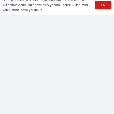
ulusal yeterliliklere göre sınav ve belgelendirme faaliyetlerini
kullanılmaktadır. Bu siteye giriş yaparak çerez kullanımını
Ok
yürüten Yetkilendirilmiş Belgelendirme Kuruluşudur.
kabul etmiş sayılıyorsunuz.
Kurumsal
Online Başvuru
Ücret Listesi
Banka Hesap Bilgileri
Sınav Sonuçları
Aday Girişi
Sınav Merkezleri
WhatsApp
Meslekler
Elektrik Belgelendirme