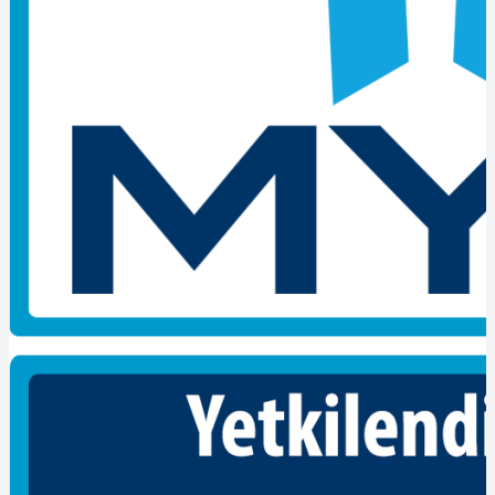
2)
Banka Dekontu,
3)
Nüfus cüzdanı fotokopisi,
4)
2 adet fotoğraf ile başvuru yapılabilir.
Mesleği yapmasına engel teşkil eden bir fiziksel engeli olması
durumunda başvuru kabul edilmez.
Elektrik Tesisatçısı Seviye-5 mesleki yeterlilik belgesi için
gereken evraklar?
konusunda sizlerin sorularına cevap veriyoruz.
SINAV ve DEĞERLENDİRME
TEORİK SINAV
4 seçenekli çoktan seçmeli ve yazılı sınav uygulanır. Sınavda yanlış
cevaplandırılan sorulardan puan azaltılması gibi bir durum yapılmaz.
Her soru için ortalama bir dakika zaman verilir. Yazılı sınavda A1
birimine ait soruların en az %60’ından, B1 birimine ait soruların en
az %50’sinden başarı sağlanmalıdır.
Yeterliliğin elde edilmesi için A1 ve kaynak yöntem konusunu
içeren seçmeli yeterlilik birim/birimlerinin sınavından başarılı
olunması gerekir. Sınavın tamamından veya her hangi bir
bölümünden başarısız olan aday başarısız olduğu