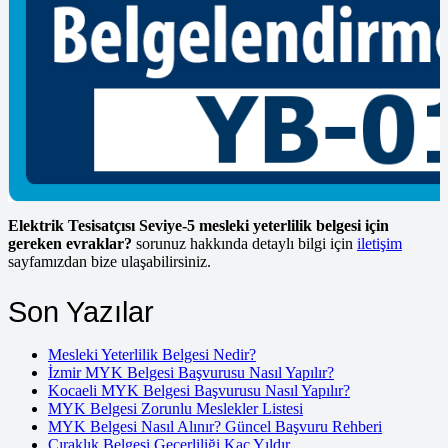
bölümden/bölümlerden bir yıl içerisinde tekrar sınava girebilir.
Yeterlilik birimlerinin geçerlilik süresi birimin başarıldığı tarihten
itibaren 2 yıldır. Adayın kendi ve diğer kişilerin can güvenliğini
tehlikeye sokacak bir davranış göstermesi halinde sınava son verilir.
Belge hakkında 6 ayda bir gözlem yapılarak düzen sağlanır.
Mesleki Yeterlilik Kurumu tarafından yayınlanan; Geçerlilik Süresi
Dolan Mesleki Yeterlilik Belgelerinin Yenilenmesi Faaliyetlerine
İlişkin Usul Esaslar’ a göre; Başvuru sahibi yenileme başvuru
dönemi içerisinde belge yenileme başvurusu yapabilir.
Elektrik Tesisatçısı Seviye-5 mesleki yeterlilik belgesi için
gereken evraklar?
sorunuz hakkında detaylı bilgi için
iletişim
sayfamızdan bize ulaşabilirsiniz.
Son Yazılar
Mesleki Yeterlilik Belgesi Nedir?
İzmir MYK Belgesi Başvurusu Nasıl Yapılır?
Kocaeli MYK Belgesi Başvurusu Nasıl Yapılır?
MYK Belgesi Zorunlu Meslekler Listesi
MYK Belgesi Nasıl Alınır? Güncel Başvuru Rehberi
Çıraklık Belgesi Geçerliliği Kaç Yıldır