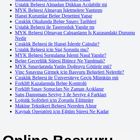
Ustalık Belgesi Almadan Dükkan Açılabilir mi
MYK Belgesi Almayan İşletmelere Yaptırım
Hangi Kurumlar Belge Denetimi Yapar
Çıraklık Okulunda Belge Sınavı Tarihleri
Ustalık Belgesi ile Taşeronluk Yapılır mı
MYK Belgesi Olmayan Çalışanların İş Kazasındaki Durumu
Nedir
Çıraklık Belgesi ile Hangi İşlerde Çalışılır?
Ustalık Belgesi için Staj Sorunlu mu?
MYK Belgesi Sorgulama İşlemi Nasıl Yapılır?
Belge Geçerlilik Süresi Bitince Ne Yapılmalı?
MYK Sınavlarında Yanlış Doğruyu Götürür mü?
Vinç Sınavına Girmek için Başvuru Belgeleri Nelerdir?
Çıraklık Belgesi ile Üniversiteye Geçiş Mümkün mü
Forklift Kazalarında Belge Kontrolü
Forklift Sınav Sonuçları Ne Zaman Açıklanır
Satış Danışmanı Seviye 3 ile Seviye 4 Farkları
Lojistik Şoförleri için Zorunlu Eğitimler
Makine Teknikeri Belgesi Nereden Alınır
Kaynak Operatörü için Eğitim Süresi Ne Kadar