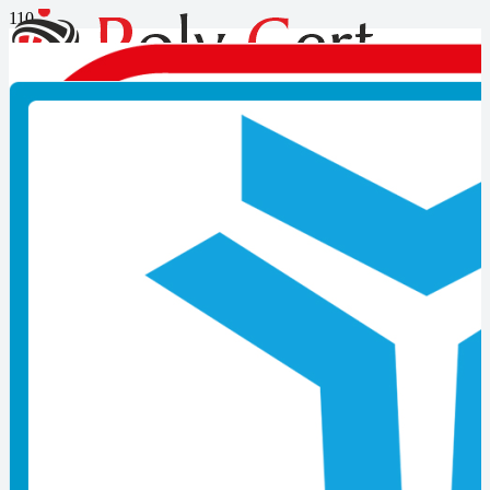
Elektrik Tesisatçısı Seviye-5
mesleki yeterlilik belgesi için
gereken evraklar?
Elektrik Tesisatçısı Seviye-5 mesleki yeterlilik belgesi için
gereken evraklar?
Belgeyi alabilmek için gerekli şartları yazımızda
bulabilirsiniz.
GİRİŞ ŞARTI
Ön şart yoktur.
1)
Islak imzalı başvuru formu,