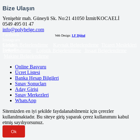
Bize Ulaşın
Yenişehir mah. Güneyli Sk. No:21 41050 İzmit/KOCAELİ
0549 495 01 47
info@polybelge.com
Facebook
Web Design:
LF Dijital
Instagram
Elektrik Belgelendirme
Kaynak Belgelendirme
Ticaret Meslekleri
Google
LinkedIn
Belgelendirme
Lojistik Belgelendirme
İnşaat Belgelendirme
Makine Belgelendirme
Online Başvuru
Ücret Listesi
Banka Hesap Bilgileri
Sınav Sonuçları
Aday Girişi
Sınav Merkezleri
WhatsApp
Sitemizden en iyi şekilde faydalanabilmeniz için çerezler
kullanılmaktadır. Bu siteye giriş yaparak çerez kullanımını kabul
etmiş sayılıyorsunuz.
Ok