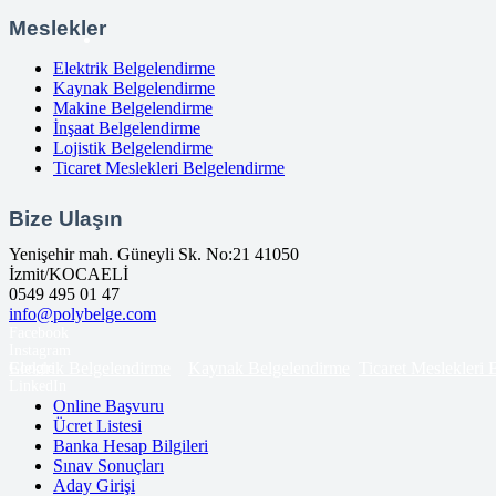
Meslekler
Elektrik Belgelendirme
Kaynak Belgelendirme
Makine Belgelendirme
İnşaat Belgelendirme
Lojistik Belgelendirme
Ticaret Meslekleri Belgelendirme
Bize Ulaşın
Yenişehir mah. Güneyli Sk. No:21 41050
İzmit/KOCAELİ
0549 495 01 47
info@polybelge.com
Facebook
Instagram
Elektrik Belgelendirme
Kaynak Belgelendirme
Ticaret Meslekleri
Google
LinkedIn
Online Başvuru
Ücret Listesi
Banka Hesap Bilgileri
Sınav Sonuçları
Aday Girişi