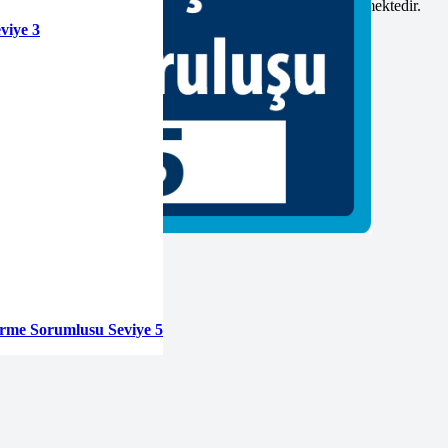
erinin geçerliliği geçerlilik süresi sonuna kadar devam etmektedir.
viye 3
fazla bilgi almak için
ulaşabilirsiniz.
tirme Sorumlusu Seviye 5