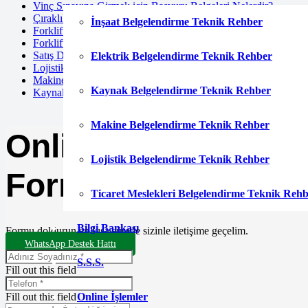
Vinç Sınavına Girmek için Başvuru Belgeleri Nelerdir?
Çıraklık Belgesi ile Üniversiteye Geçiş Mümkün mü
İnşaat Belgelendirme Teknik Rehber
Forklift Kazalarında Belge Kontrolü
Forklift Sınav Sonuçları Ne Zaman Açıklanır
Satış Danışmanı Seviye 3 ile Seviye 4 Farkları
Elektrik Belgelendirme Teknik Rehber
Lojistik Şoförleri için Zorunlu Eğitimler
Makine Teknikeri Belgesi Nereden Alınır
Kaynak Belgelendirme Teknik Rehber
Kaynak Operatörü için Eğitim Süresi Ne Kadar
Makine Belgelendirme Teknik Rehber
Online Başvuru
Lojistik Belgelendirme Teknik Rehber
Formu
Ticaret Meslekleri Belgelendirme Teknik Reh
Bilgi Bankası
Formu doldurun en kısa sürede sizinle iletişime geçelim.
WhatsApp Destek Hattı
S.S.S.
Fill out this field
Fill out this field
Online İşlemler