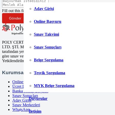
Aday Girişi
Fill out this field
Gönder
Online Başvuru
Sınav Takvimi
POLY CERT Belgelendirme Ve Eğitim Hizmetleri
LTD. ŞTİ. Mesleki Yeterlilik Kurumu (MYK)
Sınav Sonuçları
tarafından yetki kapsamındaki ulusal yeterliliklere
göre sınav ve belgelendirme faaliyetlerini yürüten
Belge Sorgulama
Yetkilendirilmiş Belgelendirme Kuruluşudur.
Kurumsal
Teşvik Sorgulama
Online Başvuru
MYK Belge Sorgulama
Ücret Listesi
Banka Hesap Bilgileri
Sınav Sonuçları
Duyurular
Aday Girişi
Sınav Merkezleri
WhatsApp
İletişim