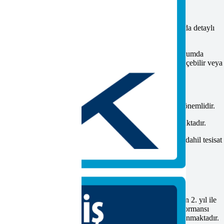
. Detaylı sorularınızı bizlere yöneltebilirsiniz. Konu hakkında detaylı
isini ve yeteneğini bir belgeyle kanıtlamak zorundadır. Bu durumda
unmaktayız. Daha fazla bilgi almak için bizimle iletişime geçebilir veya
eklerinin belgelendirmeye ihtiyaç duymaktadır.
an sınavlarda yetenek ve bilgi haricinde bilgi kısmı da çok önemlidir.
a, yasal bir süreç doğrultusunda belgeyi almaya hak kazanmaktadır.
e kalite önlemlerini alarak, iş organizasyon yapan, hazırlık dahil tesisat
e mesleki gelişim faaliyetlerini yürüten nitelikli bireydir.
sı gereken nitelikleri, bilgi beceri ve yetkinliklerdir.
tlamasına olanak vermek, referans ve kaynaktır.
ulmaktadır. Adayın performansı belge aldığı tarihten itibaren 2. yıl ile
m yöntemi ile değerlendirilmeye alınır. Gözetim sonucu performansı
enlerle yapılamayan belge sahiplerinin belgeleri askıya alınmaktadır.