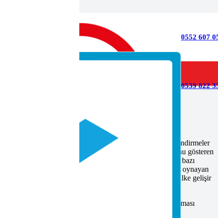
0552 607 0
0539 822 33
lgesi Nereden Alınır
ı bilgi almak için doğru yerdesiniz.
k MYK’nın ulusal yeterlilikte tanımlanan ölçme ve değerlendirmeler
in istediği meslekte bilgi beceri ve yeterlilik sahip olduğunu gösteren
ri, sahip olduğunu gösteren resmi bir belgedir. Bu belgenin bazı
rmada işsizliği azaltmaktadır. İstihdamı arttırma da büyük rol oynayan
lkenin yaşam standartlarını artırır. Yaşam Standarttı arttan ülke gelişir
na bir iş daha ekleyerek birçok dalda bilgi ve becerisinin olması
bir çözüm olmaktadır.