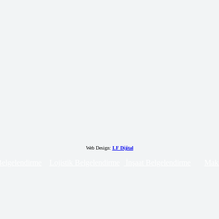
Web Design:
LF Dijital
 Belgelendirme
Lojistik Belgelendirme
İnşaat Belgelendirme
Maki