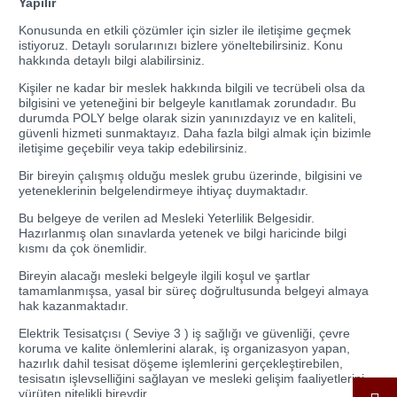
Yapılır
Konusunda en etkili çözümler için sizler ile iletişime geçmek
istiyoruz. Detaylı sorularınızı bizlere yöneltebilirsiniz. Konu
hakkında detaylı bilgi alabilirsiniz.
Kişiler ne kadar bir meslek hakkında bilgili ve tecrübeli olsa da
bilgisini ve yeteneğini bir belgeyle kanıtlamak zorundadır. Bu
durumda POLY belge olarak sizin yanınızdayız ve en kaliteli,
güvenli hizmeti sunmaktayız. Daha fazla bilgi almak için bizimle
iletişime geçebilir veya takip edebilirsiniz.
Bir bireyin çalışmış olduğu meslek grubu üzerinde, bilgisini ve
yeteneklerinin belgelendirmeye ihtiyaç duymaktadır.
Bu belgeye de verilen ad Mesleki Yeterlilik Belgesidir.
Hazırlanmış olan sınavlarda yetenek ve bilgi haricinde bilgi
kısmı da çok önemlidir.
Bireyin alacağı mesleki belgeyle ilgili koşul ve şartlar
tamamlanmışsa, yasal bir süreç doğrultusunda belgeyi almaya
hak kazanmaktadır.
Elektrik Tesisatçısı ( Seviye 3 ) iş sağlığı ve güvenliği, çevre
koruma ve kalite önlemlerini alarak, iş organizasyon yapan,
hazırlık dahil tesisat döşeme işlemlerini gerçekleştirebilen,
tesisatın işlevselliğini sağlayan ve mesleki gelişim faaliyetlerini
yürüten nitelikli bireydir.