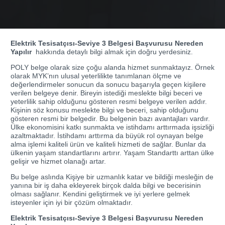
Elektrik Tesisatçısı-Seviye 3 Belgesi Başvurusu Nereden
Yapılır
hakkında detaylı bilgi almak için doğru yerdesiniz.
POLY belge olarak size çoğu alanda hizmet sunmaktayız. Örnek
olarak MYK’nın ulusal yeterlilikte tanımlanan ölçme ve
değerlendirmeler sonucun da sonucu başarıyla geçen kişilere
verilen belgeye denir. Bireyin istediği meslekte bilgi beceri ve
yeterlilik sahip olduğunu gösteren resmi belgeye verilen addır.
Kişinin söz konusu meslekte bilgi ve beceri, sahip olduğunu
gösteren resmi bir belgedir. Bu belgenin bazı avantajları vardır.
Ülke ekonomisini katkı sunmakta ve istihdamı arttırmada işsizliği
azaltmaktadır. İstihdamı arttırma da büyük rol oynayan belge
alma işlemi kaliteli ürün ve kaliteli hizmeti de sağlar. Bunlar da
ülkenin yaşam standartlarını artırır. Yaşam Standarttı arttan ülke
gelişir ve hizmet olanağı artar.
Bu belge aslında Kişiye bir uzmanlık katar ve bildiği mesleğin de
yanına bir iş daha ekleyerek birçok dalda bilgi ve becerisinin
olması sağlanır. Kendini geliştirmek ve iyi yerlere gelmek
isteyenler için iyi bir çözüm olmaktadır.
Elektrik Tesisatçısı-Seviye 3 Belgesi Başvurusu Nereden