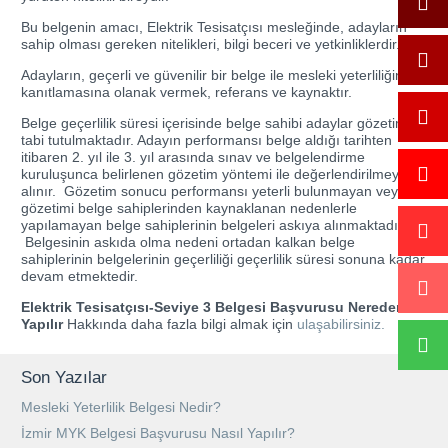
Bu belgenin amacı, Elektrik Tesisatçısı mesleğinde, adayların
sahip olması gereken nitelikleri, bilgi beceri ve yetkinliklerdir.
Adayların, geçerli ve güvenilir bir belge ile mesleki yeterliliğini
kanıtlamasına olanak vermek, referans ve kaynaktır.
Belge geçerlilik süresi içerisinde belge sahibi adaylar gözetime
tabi tutulmaktadır. Adayın performansı belge aldığı tarihten
itibaren 2. yıl ile 3. yıl arasında sınav ve belgelendirme
kuruluşunca belirlenen gözetim yöntemi ile değerlendirilmeye
alınır. Gözetim sonucu performansı yeterli bulunmayan veya
gözetimi belge sahiplerinden kaynaklanan nedenlerle
yapılamayan belge sahiplerinin belgeleri askıya alınmaktadır.
Belgesinin askıda olma nedeni ortadan kalkan belge
sahiplerinin belgelerinin geçerliliği geçerlilik süresi sonuna kadar
devam etmektedir.
Elektrik Tesisatçısı-Seviye 3 Belgesi Başvurusu Nereden
Yapılır
Hakkında daha fazla bilgi almak için
ulaşabilirsiniz.
Son Yazılar
Mesleki Yeterlilik Belgesi Nedir?
İzmir MYK Belgesi Başvurusu Nasıl Yapılır?