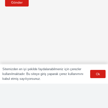
Gönder
Sitemizden en iyi şekilde faydalanabilmeniz için çerezler
kullanılmaktadır. Bu siteye giriş yaparak çerez kullanımını
Ok
kabul etmiş sayılıyorsunuz.
POLY CERT Belgelendirme Ve Eğitim Hizmetleri LTD. ŞTİ.
Mesleki Yeterlilik Kurumu (MYK) tarafından yetki kapsamındaki
ulusal yeterliliklere göre sınav ve belgelendirme faaliyetlerini
yürüten Yetkilendirilmiş Belgelendirme Kuruluşudur.
Kurumsal