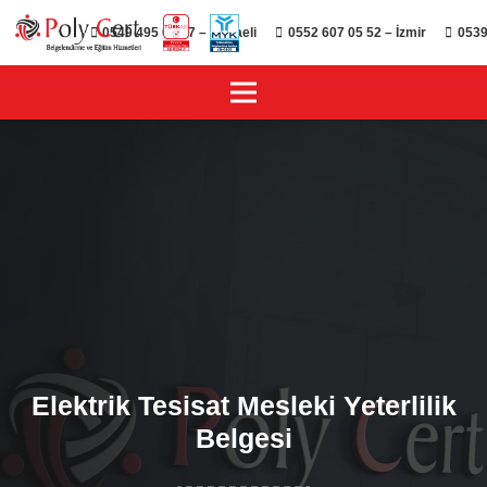
0549 495 01 47 – Kocaeli
0552 607 05 52 – İzmir
0539
Elektrik Tesisat Mesleki Yeterlilik
Belgesi