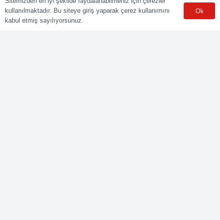
Sitemizden en iyi şekilde faydalanabilmeniz için çerezler
kullanılmaktadır. Bu siteye giriş yaparak çerez kullanımını
Ok
Sınav Merkezleri
kabul etmiş sayılıyorsunuz.
WhatsApp
Meslekler
Elektrik Belgelendirme
Kaynak Belgelendirme
Makine Belgelendirme
İnşaat Belgelendirme
Lojistik Belgelendirme
Ticaret Meslekleri Belgelendirme
Bize Ulaşın
Yenişehir mah. Güneyli Sk. No:21 41050 İzmit/KOCAELİ
0549 495 01 47