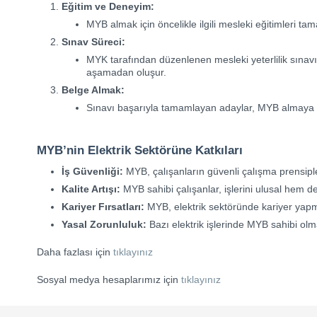
Eğitim ve Deneyim:
MYB almak için öncelikle ilgili mesleki eğitimleri ta
Sınav Süreci:
MYK tarafından düzenlenen mesleki yeterlilik sınavın
aşamadan oluşur.
Belge Almak:
Sınavı başarıyla tamamlayan adaylar, MYB almaya hak
MYB’nin Elektrik Sektörüne Katkıları
İş Güvenliği:
MYB, çalışanların güvenli çalışma prensipl
Kalite Artışı:
MYB sahibi çalışanlar, işlerini ulusal hem d
Kariyer Fırsatları:
MYB, elektrik sektöründe kariyer yapmak
Yasal Zorunluluk:
Bazı elektrik işlerinde MYB sahibi olmak
Daha fazlası için
tıklayınız
Sosyal medya hesaplarımız için
tıklayınız