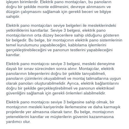
işleyen birimlerdir. Elektrik pano montajcıları, bu panoların
doğru bir şekilde monte edilmesini, devreye alınmasını ve
düzgün çalışmasını sağlamak için gerekli beceri ve bilgiye
sahiptir.
Elektrik pano montajcıları seviye belgeleri ile mesleklerindeki
yetkinliklerini kanıtlarlar. Seviye 3 belgesi, elektrik pano
montajcılarının orta düzey becerilere sahip olduğunu gösteren
bir belgedir. Bu belge, bir montajcının elektrik pano sistemlerinin
temel kurulumunu yapabileceğini, kablolama işlemlerini
gerçekleştirebileceğini ve panonun testlerini yapabileceğini
kanıtlar.
Elektrik pano montajcısı seviye 3 belgesi, mesleki deneyime
dayalı bir sınav sürecinden sonra alınır. Montajcılar, elektrik
panolarının bileşenlerini doğru bir şekilde tanıyabilmeli,
panoların çizimlerini okuyabilmeli ve montaj talimatlarına uygun
olarak panoları oluşturabilmelidir. Ayrıca, elektrik bağlantılarını
doğru bir şekilde gerçekleştirebilmeli ve panonun elektriksel
güvenliğini sağlamak için gerekli önlemleri alabilmelidir.
Elektrik pano montajcısı seviye 3 belgesine sahip olmak, bir
montajcının mesleki kariyerinde ilerlemesine ve daha karmaşık
projelerde yer almasına olanak tanır. Bu belge, montajcının
yeteneklerini kanıtlar ve müşterilerin güvenini kazanmasına
yardımcı olur.