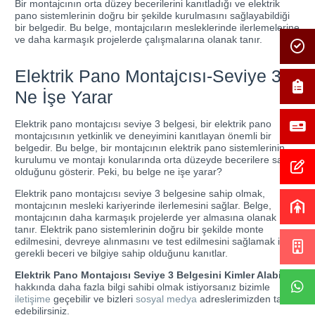
Bir montajcının orta düzey becerilerini kanıtladığı ve elektrik
pano sistemlerinin doğru bir şekilde kurulmasını sağlayabildiği
bir belgedir. Bu belge, montajcıların mesleklerinde ilerlemelerine
ve daha karmaşık projelerde çalışmalarına olanak tanır.
Elektrik Pano Montajcısı-Seviye 3
Ne İşe Yarar
Elektrik pano montajcısı seviye 3 belgesi, bir elektrik pano
montajcısının yetkinlik ve deneyimini kanıtlayan önemli bir
belgedir. Bu belge, bir montajcının elektrik pano sistemlerinin
kurulumu ve montajı konularında orta düzeyde becerilere sahip
olduğunu gösterir. Peki, bu belge ne işe yarar?
Elektrik pano montajcısı seviye 3 belgesine sahip olmak,
montajcının mesleki kariyerinde ilerlemesini sağlar. Belge,
montajcının daha karmaşık projelerde yer almasına olanak
tanır. Elektrik pano sistemlerinin doğru bir şekilde monte
edilmesini, devreye alınmasını ve test edilmesini sağlamak için
gerekli beceri ve bilgiye sahip olduğunu kanıtlar.
Elektrik Pano Montajcısı Seviye 3 Belgesini Kimler Alabilir?
hakkında daha fazla bilgi sahibi olmak istiyorsanız bizimle
iletişime
geçebilir ve bizleri
sosyal medya
adreslerimizden takip
edebilirsiniz.