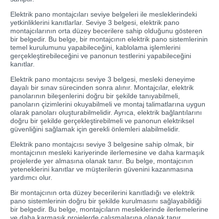
Elektrik pano montajcıları seviye belgeleri ile mesleklerindeki
yetkinliklerini kanıtlarlar. Seviye 3 belgesi, elektrik pano
montajcılarının orta düzey becerilere sahip olduğunu gösteren
bir belgedir. Bu belge, bir montajcının elektrik pano sistemlerinin
temel kurulumunu yapabileceğini, kablolama işlemlerini
gerçekleştirebileceğini ve panonun testlerini yapabileceğini
kanıtlar.
Elektrik pano montajcısı seviye 3 belgesi, mesleki deneyime
dayalı bir sınav sürecinden sonra alınır. Montajcılar, elektrik
panolarının bileşenlerini doğru bir şekilde tanıyabilmeli,
panoların çizimlerini okuyabilmeli ve montaj talimatlarına uygun
olarak panoları oluşturabilmelidir. Ayrıca, elektrik bağlantılarını
doğru bir şekilde gerçekleştirebilmeli ve panonun elektriksel
güvenliğini sağlamak için gerekli önlemleri alabilmelidir.
Elektrik pano montajcısı seviye 3 belgesine sahip olmak, bir
montajcının mesleki kariyerinde ilerlemesine ve daha karmaşık
projelerde yer almasına olanak tanır. Bu belge, montajcının
yeteneklerini kanıtlar ve müşterilerin güvenini kazanmasına
yardımcı olur.
Bir montajcının orta düzey becerilerini kanıtladığı ve elektrik
pano sistemlerinin doğru bir şekilde kurulmasını sağlayabildiği
bir belgedir. Bu belge, montajcıların mesleklerinde ilerlemelerine
ve daha karmaşık projelerde çalışmalarına olanak tanır.