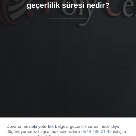
geçerlilik süresi nedir?
Duvarcı mesleki yeterlilik belgesi geçerlilik süresi nedir diye
düşünüyorsanız bilgi almak için bizlere
0549 495 01 43
iletişim