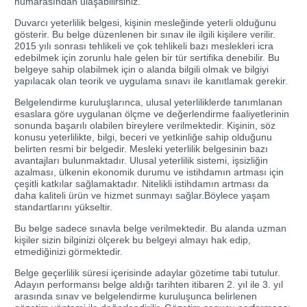
numarasından ulaşabilirsiniz.
Duvarcı yeterlilik belgesi, kişinin mesleğinde yeterli olduğunu
gösterir. Bu belge düzenlenen bir sınav ile ilgili kişilere verilir.
2015 yılı sonrası tehlikeli ve çok tehlikeli bazı meslekleri icra
edebilmek için zorunlu hale gelen bir tür sertifika denebilir. Bu
belgeye sahip olabilmek için o alanda bilgili olmak ve bilgiyi
yapılacak olan teorik ve uygulama sınavı ile kanıtlamak gerekir.
Belgelendirme kuruluşlarınca, ulusal yeterliliklerde tanımlanan
esaslara göre uygulanan ölçme ve değerlendirme faaliyetlerinin
sonunda başarılı olabilen bireylere verilmektedir. Kişinin, söz
konusu yeterlilikte, bilgi, beceri ve yetkinliğe sahip olduğunu
belirten resmi bir belgedir. Mesleki yeterlilik belgesinin bazı
avantajları bulunmaktadır. Ulusal yeterlilik sistemi, işsizliğin
azalması, ülkenin ekonomik durumu ve istihdamın artması için
çeşitli katkılar sağlamaktadır. Nitelikli istihdamın artması da
daha kaliteli ürün ve hizmet sunmayı sağlar.Böylece yaşam
standartlarını yükseltir.
Bu belge sadece sınavla belge verilmektedir. Bu alanda uzman
kişiler sizin bilginizi ölçerek bu belgeyi almayı hak edip,
etmediğinizi görmektedir.
Belge geçerlilik süresi içerisinde adaylar gözetime tabi tutulur.
Adayın performansı belge aldığı tarihten itibaren 2. yıl ile 3. yıl
arasında sınav ve belgelendirme kuruluşunca belirlenen