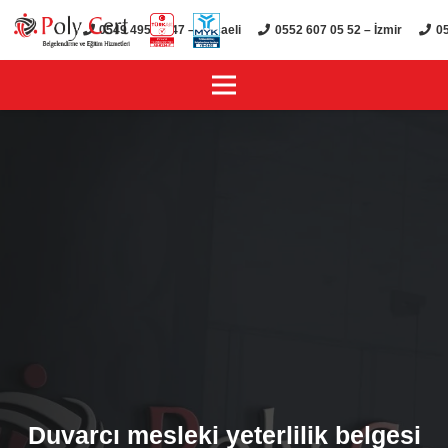
0549 495 01 47 – Kocaeli
0552 607 05 52 – İzmir
05
Duvarcı mesleki yeterlilik belgesi