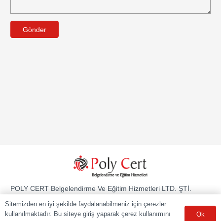
Gönder
POLY CERT Belgelendirme Ve Eğitim Hizmetleri LTD. ŞTİ.
Mesleki Yeterlilik Kurumu (MYK) tarafından yetki kapsamındaki
Sitemizden en iyi şekilde faydalanabilmeniz için çerezler
ulusal yeterliliklere göre sınav ve belgelendirme faaliyetlerini
yürüten Yetkilendirilmiş Belgelendirme Kuruluşudur.
kullanılmaktadır. Bu siteye giriş yaparak çerez kullanımını
Ok