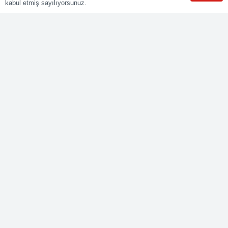
kabul etmiş sayılıyorsunuz.
Kurumsal
Online Başvuru
Ücret Listesi
Banka Hesap Bilgileri
Sınav Sonuçları
Aday Girişi
Sınav Merkezleri
WhatsApp
Meslekler
Elektrik Belgelendirme
Kaynak Belgelendirme
Makine Belgelendirme