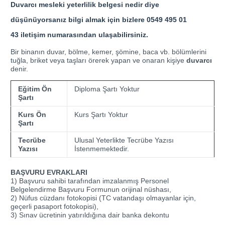
Duvarcı mesleki yeterlilik belgesi nedir diye
düşünüyorsanız bilgi almak için bizlere
0549 495 01
43
iletişim numarasından ulaşabilirsiniz.
Bir binanın duvar, bölme, kemer, şömine, baca vb. bölümlerini
tuğla, briket veya taşları örerek yapan ve onaran kişiye
duvarcı
denir.
Eğitim Ön
Diploma Şartı Yoktur
Şartı
Kurs Ön
Kurs Şartı Yoktur
Şartı
Tecrübe
Ulusal Yeterlikte Tecrübe Yazısı
Yazısı
İstenmemektedir.
BAŞVURU EVRAKLARI
1) Başvuru sahibi tarafından imzalanmış Personel
Belgelendirme Başvuru Formunun orijinal nüshası,
2) Nüfus cüzdanı fotokopisi (TC vatandaşı olmayanlar için,
geçerli pasaport fotokopisi),
3) Sınav ücretinin yatırıldığına dair banka dekontu