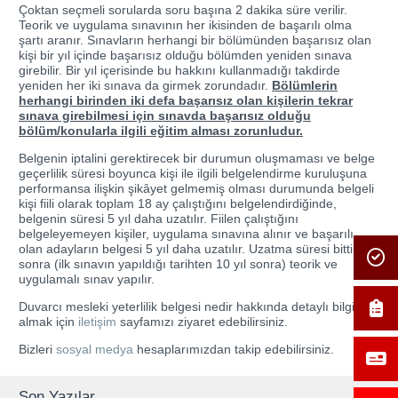
Çoktan seçmeli sorularda soru başına 2 dakika süre verilir.
Teorik ve uygulama sınavının her ikisinden de başarılı olma
şartı aranır. Sınavların herhangi bir bölümünden başarısız olan
kişi bir yıl içinde başarısız olduğu bölümden yeniden sınava
girebilir. Bir yıl içerisinde bu hakkını kullanmadığı takdirde
yeniden her iki sınava da girmek zorundadır.
Bölümlerin
herhangi birinden iki defa başarısız olan kişilerin tekrar
sınava girebilmesi için sınavda başarısız olduğu
bölüm/konularla ilgili eğitim alması zorunludur.
Belgenin iptalini gerektirecek bir durumun oluşmaması ve belge
geçerlilik süresi boyunca kişi ile ilgili belgelendirme kuruluşuna
performansa ilişkin şikâyet gelmemiş olması durumunda belgeli
kişi fiili olarak toplam 18 ay çalıştığını belgelendirdiğinde,
belgenin süresi 5 yıl daha uzatılır. Fiilen çalıştığını
belgeleyemeyen kişiler, uygulama sınavına alınır ve başarılı
olan adayların belgesi 5 yıl daha uzatılır. Uzatma süresi bittikten
sonra (ilk sınavın yapıldığı tarihten 10 yıl sonra) teorik ve
uygulamalı sınav yapılır.
Duvarcı mesleki yeterlilik belgesi nedir hakkında detaylı bilgi
almak için
iletişim
sayfamızı ziyaret edebilirsiniz.
Bizleri
sosyal medya
hesaplarımızdan takip edebilirsiniz.
Son Yazılar