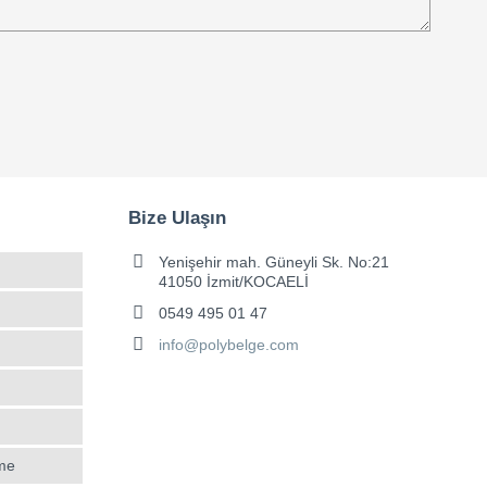
Bize Ulaşın
Yenişehir mah. Güneyli Sk. No:21
41050 İzmit/KOCAELİ
0549 495 01 47
info@polybelge.com
rme