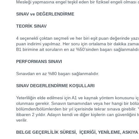
Mesleği yapmasına engel teşkil eden bir fiziksel engeli olmas
SINAV ve DEĞERLENDİRME
TEORİK SINAV
4 seçenekli çoktan seçmeli ve her biri eşit puan değerinde yazı
puan indirimi yapılmaz. Her soru için ortalama bir dakika zaman 
B1 birimine ait soruların en az %50’sinden başarı sağlanmalıdı
PERFORMANS SINAVI
Sınavdan en az %80 başarı sağlanmalıdır.
SINAV DEGERLENDİRME KOŞULLARI
Yeterliliğin elde edilmesi için A1 ve kaynak yöntem konusunu içe
olunması gerekir. Sınavın tamamından veya her hangi bir böl
bölümden/bölümlerden bir yıl içerisinde tekrar sınava girebilir. Ye
itibaren 2 yıldır. Adayın kendi ve diğer kişilerin can güvenliği
verilir.
BELGE GEÇERLİLİK SÜRESİ, İÇERİĞİ, YENİLEME, ASKIYA 