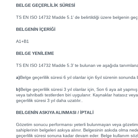
BELGE GEÇERLİLİK SÜRESİ
TS EN ISO 14732 Madde 5.1’ de belirtildiği üzere belgenin geçerl
BELGENİN İÇERİĞİ
A1+B1
BELGE YENİLEME
TS EN ISO 14732 Madde 5.3’ te bulunan ve aşağıda tanımlanan 
a)
Belge geçerlilik süresi 6 yıl olanlar için 6yıl sürenin sonunda 
b)
Belge geçerlilik süresi 3 yıl olanlar için, Son 6 aya ait ya
veya tahribatlı testlerden biri uygulanır. Kaynaklar hatasız veya 
geçerlilik süresi 3 yıl daha uzatılır..
BELGENİN ASKIYA ALINMASI / İPTALİ
Gözetim sonucu performansı yeterli bulunmayan veya gözetim
sahiplerinin belgeleri askıya alınır. Belgesinin askıda olma nede
geçerlilik süresi sonuna kadar devam eder. Belge kullanım sözleş