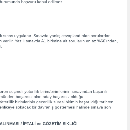
ı durumunda başvuru kabul edilmez.
lı sınav uygulanır. Sınavda yanlış cevaplandırılan sorulardan
verilir. Yazılı sınavda A1 birimine ait soruların en az %60’ından,
r.
ren seçmeli yeterlilik birim/birimlerinin sınavından başarılı
ümünden başarısız olan aday başarısız olduğu
terlilik birimlerinin geçerlilik süresi birimin başarıldığı tarihten
ni tehlikeye sokacak bir davranış göstermesi halinde sınava son
ALINMASI / İPTALİ ve GÖZETİM SIKLIĞI