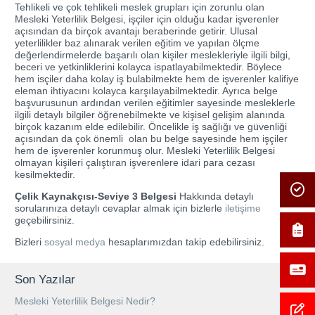
Tehlikeli ve çok tehlikeli meslek grupları için zorunlu olan
Mesleki Yeterlilik Belgesi, işçiler için olduğu kadar işverenler
açısından da birçok avantajı beraberinde getirir. Ulusal
yeterlilikler baz alınarak verilen eğitim ve yapılan ölçme
değerlendirmelerde başarılı olan kişiler meslekleriyle ilgili bilgi,
beceri ve yetkinliklerini kolayca ispatlayabilmektedir. Böylece
hem isçiler daha kolay iş bulabilmekte hem de işverenler kalifiye
eleman ihtiyacını kolayca karşılayabilmektedir. Ayrıca belge
başvurusunun ardından verilen eğitimler sayesinde mesleklerle
ilgili detaylı bilgiler öğrenebilmekte ve kişisel gelişim alanında
birçok kazanım elde edilebilir. Öncelikle iş sağlığı ve güvenliği
açısından da çok önemli olan bu belge sayesinde hem işçiler
hem de işverenler korunmuş olur. Mesleki Yeterlilik Belgesi
olmayan kişileri çalıştıran işverenlere idari para cezası
kesilmektedir.
Çelik Kaynakçısı-Seviye 3 Belgesi
Hakkında detaylı
sorularınıza detaylı cevaplar almak için bizlerle
iletişime
geçebilirsiniz.
Bizleri
sosyal medya
hesaplarımızdan takip edebilirsiniz.
Son Yazılar
Mesleki Yeterlilik Belgesi Nedir?