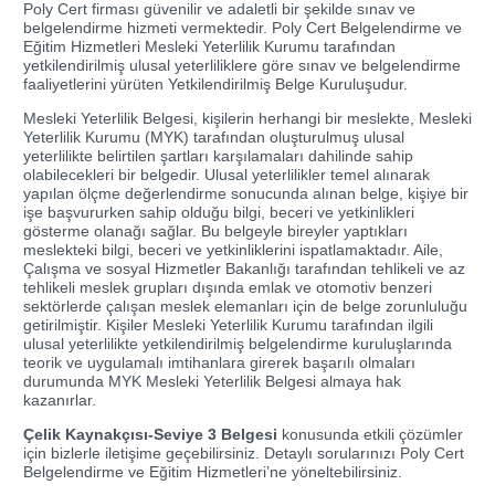
Poly Cert firması güvenilir ve adaletli bir şekilde sınav ve
belgelendirme hizmeti vermektedir. Poly Cert Belgelendirme ve
Eğitim Hizmetleri Mesleki Yeterlilik Kurumu tarafından
yetkilendirilmiş ulusal yeterliliklere göre sınav ve belgelendirme
faaliyetlerini yürüten Yetkilendirilmiş Belge Kuruluşudur.
Mesleki Yeterlilik Belgesi, kişilerin herhangi bir meslekte, Mesleki
Yeterlilik Kurumu (MYK) tarafından oluşturulmuş ulusal
yeterlilikte belirtilen şartları karşılamaları dahilinde sahip
olabilecekleri bir belgedir. Ulusal yeterlilikler temel alınarak
yapılan ölçme değerlendirme sonucunda alınan belge, kişiye bir
işe başvururken sahip olduğu bilgi, beceri ve yetkinlikleri
gösterme olanağı sağlar. Bu belgeyle bireyler yaptıkları
meslekteki bilgi, beceri ve yetkinliklerini ispatlamaktadır. Aile,
Çalışma ve sosyal Hizmetler Bakanlığı tarafından tehlikeli ve az
tehlikeli meslek grupları dışında emlak ve otomotiv benzeri
sektörlerde çalışan meslek elemanları için de belge zorunluluğu
getirilmiştir. Kişiler Mesleki Yeterlilik Kurumu tarafından ilgili
ulusal yeterlilikte yetkilendirilmiş belgelendirme kuruluşlarında
teorik ve uygulamalı imtihanlara girerek başarılı olmaları
durumunda MYK Mesleki Yeterlilik Belgesi almaya hak
kazanırlar.
Çelik Kaynakçısı-Seviye 3 Belgesi
konusunda etkili çözümler
için bizlerle iletişime geçebilirsiniz. Detaylı sorularınızı Poly Cert
Belgelendirme ve Eğitim Hizmetleri’ne yöneltebilirsiniz.