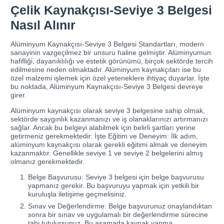
Çelik Kaynakçısı-Seviye 3 Belgesi
Nasıl Alınır
Alüminyum Kaynakçısı-Seviye 3 Belgesi Standartları, modern
sanayinin vazgeçilmez bir unsuru haline gelmiştir. Alüminyumun
hafifliği, dayanıklılığı ve estetik görünümü, birçok sektörde tercih
edilmesine neden olmaktadır. Alüminyum kaynakçıları ise bu
özel malzemi işlemek için özel yeteneklere ihtiyaç duyarlar. İşte
bu noktada, Alüminyum Kaynakçısı-Seviye 3 Belgesi devreye
girer.
Alüminyum kaynakçısı olarak seviye 3 belgesine sahip olmak,
sektörde saygınlık kazanmanızı ve iş olanaklarınızı artırmanızı
sağlar. Ancak bu belgeyi alabilmek için belirli şartları yerine
getirmeniz gerekmektedir. İşte Eğitim ve Deneyim: İlk adım,
alüminyum kaynakçısı olarak gerekli eğitimi almak ve deneyim
kazanmaktır. Genellikle seviye 1 ve seviye 2 belgelerini almış
olmanız gerekmektedir.
Belge Başvurusu: Seviye 3 belgesi için belge başvurusu
yapmanız gerekir. Bu başvuruyu yapmak için yetkili bir
kuruluşla iletişime geçmelisiniz.
Sınav ve Değerlendirme: Belge başvurunuz onaylandıktan
sonra bir sınav ve uygulamalı bir değerlendirme sürecine
tabi tutulursunuz. Bu aşamada kaynak yapma