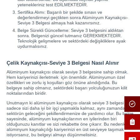
yetenekleriniz test EDİLMEKTEDİR.
Sertifika Alımı: Başarılı bir şekilde sınavı ve
değerlendirmeyi geçtikten sonra Alüminyum Kaynakçısı-
Seviye 3 Belgesi almaya hak kazanırsınız.
Belge Sürekli Güncelleme: Seviye 3 belgesini aldıktan
sonra. Belgenizi güncel tutmanız GEREKMEKTEDİR.
Teknolojik gelişmelere ve sektördeki değişikliklere ayak
uydurmalısınız.
Çelik Kaynakçısı-Seviye 3 Belgesi Nasıl Alınır
Alüminyum kaynakçısı olarak seviye 3 belgesine sahip olmak.
Hem kariyerinizi ilerletmek için önemlidir. Alüminyumun özel
özellikleri ve zorlu iş koşulları göz önüne alındığında. Bu
belgeye sahip olmanız, sektördeki başarı yolculuğunuzun kilit
noktalarından biridir.
Unutmayın ki alüminyum kaynakçısı olarak seviye 3 belgesi
sadece sizi daha iyi bir işçi yapmakla kalmaz, aynı zamanda
sektörün geleceğini şekillendirmenize de yardımcı olur. Bu belge
sayesinde, alüminyum kaynakçılarının en iyilerinden biri
olduğunuzu kanıtlar ve sizi rekabette öne çıkarır. Bu nedenle,
alüminyum kaynakçılığı kariyerinizi en üst seviyeye taşımak
istiyorsanız, bu belgeyi almayı düşünmelisiniz.