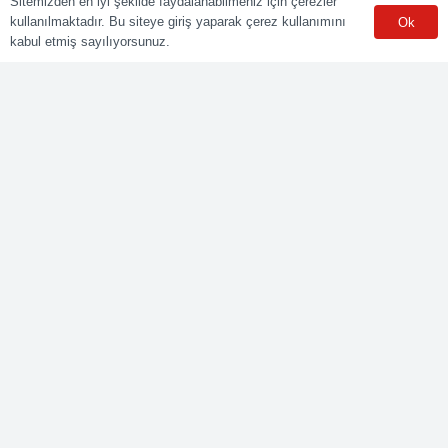
Sitemizden en iyi şekilde faydalanabilmeniz için çerezler
kullanılmaktadır. Bu siteye giriş yaparak çerez kullanımını
Ok
Sınav Merkezleri
kabul etmiş sayılıyorsunuz.
WhatsApp
Meslekler
Elektrik Belgelendirme
Kaynak Belgelendirme
Makine Belgelendirme
İnşaat Belgelendirme
Lojistik Belgelendirme
Ticaret Meslekleri Belgelendirme
Bize Ulaşın
Yenişehir mah. Güneyli Sk. No:21 41050 İzmit/KOCAELİ
0549 495 01 47