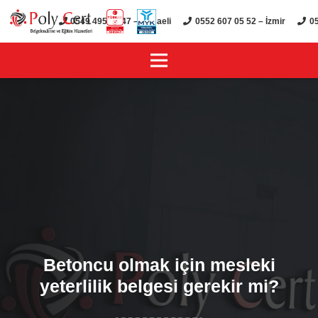
0549 495 01 47 – Kocaeli
0552 607 05 52 – İzmir
05
Betoncu olmak için mesleki
yeterlilik belgesi gerekir mi?