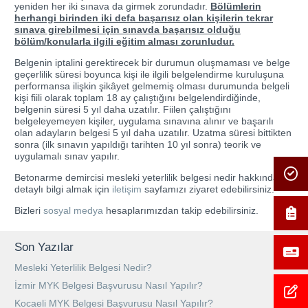
yeniden her iki sınava da girmek zorundadır.
Bölümlerin
herhangi birinden iki defa başarısız olan kişilerin tekrar
sınava girebilmesi için sınavda başarısız olduğu
bölüm/konularla ilgili eğitim alması zorunludur.
Belgenin iptalini gerektirecek bir durumun oluşmaması ve belge
geçerlilik süresi boyunca kişi ile ilgili belgelendirme kuruluşuna
performansa ilişkin şikâyet gelmemiş olması durumunda belgeli
kişi fiili olarak toplam 18 ay çalıştığını belgelendirdiğinde,
belgenin süresi 5 yıl daha uzatılır. Fiilen çalıştığını
belgeleyemeyen kişiler, uygulama sınavına alınır ve başarılı
olan adayların belgesi 5 yıl daha uzatılır. Uzatma süresi bittikten
sonra (ilk sınavın yapıldığı tarihten 10 yıl sonra) teorik ve
uygulamalı sınav yapılır.
Betonarme demircisi mesleki yeterlilik belgesi nedir hakkında
detaylı bilgi almak için
iletişim
sayfamızı ziyaret edebilirsiniz.
Bizleri
sosyal medya
hesaplarımızdan takip edebilirsiniz.
Son Yazılar
Mesleki Yeterlilik Belgesi Nedir?
İzmir MYK Belgesi Başvurusu Nasıl Yapılır?
Kocaeli MYK Belgesi Başvurusu Nasıl Yapılır?