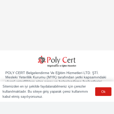
POLY CERT Belgelendirme Ve Eğitim Hizmetleri LTD. ŞTİ.
Mesleki Yeterlilik Kurumu (MYK) tarafından yetki kapsamındaki
ulusal yeterliliklere göre sınav ve belgelendirme faaliyetlerini
yürüten Yetkilendirilmiş Belgelendirme Kuruluşudur.
Sitemizden en iyi şekilde faydalanabilmeniz için çerezler
kullanılmaktadır. Bu siteye giriş yaparak çerez kullanımını
Ok
Kurumsal
kabul etmiş sayılıyorsunuz.
Online Başvuru