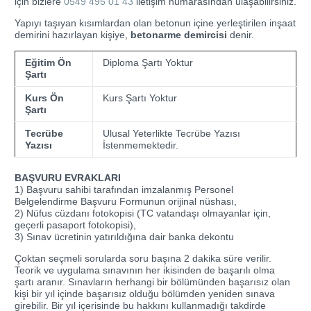
için bizlere
0549 495 01 43
iletişim numarasından ulaşabilirsiniz.
Yapıyı taşıyan kısımlardan olan betonun içine yerleştirilen inşaat
demirini hazırlayan kişiye,
betonarme demircisi
denir.
Eğitim Ön
Diploma Şartı Yoktur
Şartı
Kurs Ön
Kurs Şartı Yoktur
Şartı
Tecrübe
Ulusal Yeterlikte Tecrübe Yazısı
Yazısı
İstenmemektedir.
BAŞVURU EVRAKLARI
1) Başvuru sahibi tarafından imzalanmış Personel
Belgelendirme Başvuru Formunun orijinal nüshası,
2) Nüfus cüzdanı fotokopisi (TC vatandaşı olmayanlar için,
geçerli pasaport fotokopisi),
3) Sınav ücretinin yatırıldığına dair banka dekontu
Çoktan seçmeli sorularda soru başına 2 dakika süre verilir.
Teorik ve uygulama sınavının her ikisinden de başarılı olma
şartı aranır. Sınavların herhangi bir bölümünden başarısız olan
kişi bir yıl içinde başarısız olduğu bölümden yeniden sınava
girebilir. Bir yıl içerisinde bu hakkını kullanmadığı takdirde