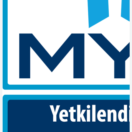
kurumu MYK tarafından yetki kapsamındaki ulusal yeterlililklere
göre sınav ve belgeledirme faaliyetlerini yürüten yetkilendirilmiş
belgelendirme kuruluşudur. Kendini sürekli geliştiren bir anlayışla;
tarafsızlık, dürüstlük, gizlilik ve güvenirlik ilkeleri doğrultusunda
adil, geçerli ve güvenilir yöntemler kullanarak sınav ve belgendirme
hizmeti vermektedir.
İnşaat meslekleri, elektrik meslekleri, metal meslekleri, mekanik
meslekleri, ulaştırma,lojistik ve haberleşme, ticaret meslekleri gibi
alanlarda koşul ve belgelendirme hizmeti vermektedir. Poly Cert
belgelendirme amacımız mesleki yeterlilik belgesi zorunluğu olan iş
kollarında istihdamcıların yüksek idari para cezalarıyla karşı karşıya
kalmamasını sağlamaktadır. Adayların sınavlarla iş gücü kaybına
neden olmadan sınavda başarılı olmasını sağlamak, başarılı olmasını
sağladığımız adayların belge ve sınav teşviklerinden yararlanmasını
kolaylaştırmak, Sınavı geçen tüm adayların elli dört aya ulaşabilen
sigorta teşviklerine ulaşımını basitleştirmek.
Konularında tecrübeli sektör temsilcileri ve eğitmenler ile
oluşturduğumuz birliktelik ile mesleki yeterlilik belgesi sınavına
hazırlık eğitim çalışmalarımızı mesleki yeterlilik kurumu standartları
yeterlilikleri kapsamında belgelendirme ve sınav sistemine uygun bir
şekilde hazırlamaktayız. Bununla birlikte isteğiniz doğrultusunda
bulunduğunuz yerde eğitmenlerimizle uygulama ve teorik eğitim
vermekteyiz. Poly Cert bu zamana kadar bir çok öğrencisini