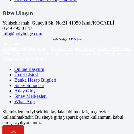
Bize Ulaşın
Yenişehir mah. Güneyli Sk. No:21 41050 İzmit/KOCAELİ
0549 495 01 47
info@polybelge.com
Facebook
Web Design:
LF Dijital
Instagram
Elektrik Belgelendirme
Kaynak Belgelendirme
Ticaret Meslekleri
Google
LinkedIn
Belgelendirme
Lojistik Belgelendirme
İnşaat Belgelendirme
Makine Belgelendirme
Online Başvuru
Ücret Listesi
Banka Hesap Bilgileri
Sınav Sonuçları
Aday Girişi
Sınav Merkezleri
WhatsApp
Sitemizden en iyi şekilde faydalanabilmeniz için çerezler
kullanılmaktadır. Bu siteye giriş yaparak çerez kullanımını kabul
etmiş sayılıyorsunuz.
Ok