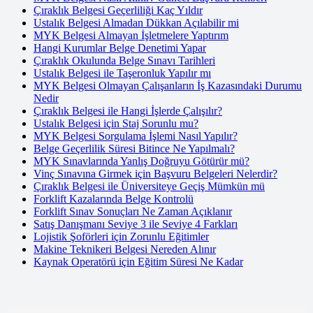
Çıraklık Belgesi Geçerliliği Kaç Yıldır
Ustalık Belgesi Almadan Dükkan Açılabilir mi
MYK Belgesi Almayan İşletmelere Yaptırım
Hangi Kurumlar Belge Denetimi Yapar
Çıraklık Okulunda Belge Sınavı Tarihleri
Ustalık Belgesi ile Taşeronluk Yapılır mı
MYK Belgesi Olmayan Çalışanların İş Kazasındaki Durumu
Nedir
Çıraklık Belgesi ile Hangi İşlerde Çalışılır?
Ustalık Belgesi için Staj Sorunlu mu?
MYK Belgesi Sorgulama İşlemi Nasıl Yapılır?
Belge Geçerlilik Süresi Bitince Ne Yapılmalı?
MYK Sınavlarında Yanlış Doğruyu Götürür mü?
Vinç Sınavına Girmek için Başvuru Belgeleri Nelerdir?
Çıraklık Belgesi ile Üniversiteye Geçiş Mümkün mü
Forklift Kazalarında Belge Kontrolü
Forklift Sınav Sonuçları Ne Zaman Açıklanır
Satış Danışmanı Seviye 3 ile Seviye 4 Farkları
Lojistik Şoförleri için Zorunlu Eğitimler
Makine Teknikeri Belgesi Nereden Alınır
Kaynak Operatörü için Eğitim Süresi Ne Kadar