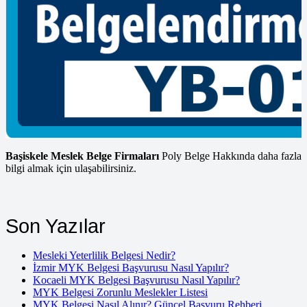
belgendirme koşullarında hizmet vermiş bulunmaktadır. Gelecek
hayatlarınızda biz de pay sahibi olmaktansa yanınızda yer alıp
sizlerin MYK kuralları çerçevesinde yer almaktan gurur duyuyoruz.
Bir çok mesleki seviyelerinde uzman ekiplerimiz tarafından
değerlendirilmektesiniz. Seviyeleri en iyi şekilde aşama aşama
geçebilmektesiniz. Kurulan uzman ekiplerimiz sizlere nasıl bir yol
izlemeniz gerektiğini neler yapmalısınız sorularının cevaplarını
karşılamaktadır. Poly Cert Belgelendirme uzman ekip ve kadrosuyla
uzun zaman yaptığı işleri tecrübesiyle sizlere aktarmaktadır.
Başiskele Meslek Belge Firmaları
Poly Belge Hakkında daha fazla
bilgi almak için ulaşabilirsiniz.
Son Yazılar
Mesleki Yeterlilik Belgesi Nedir?
İzmir MYK Belgesi Başvurusu Nasıl Yapılır?
Kocaeli MYK Belgesi Başvurusu Nasıl Yapılır?
MYK Belgesi Zorunlu Meslekler Listesi
MYK Belgesi Nasıl Alınır? Güncel Başvuru Rehberi