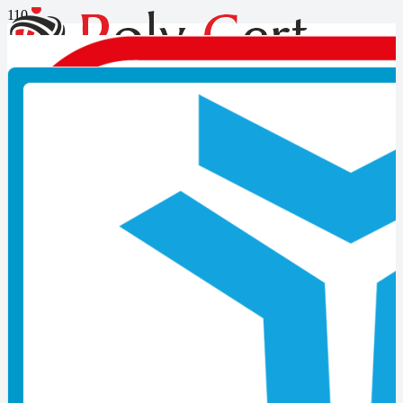
Başiskele Meslek Belge
Firmaları
Başiskele Meslek Belge Firmaları
Mesleki Belgeleri nasıl alınır sorusunun cevabını arıyorsanız doğru
yerdesiniz. Bireylerin MYK Mesleki Yeterlilik Belgesi alabilmeleri
için belge almak istedikleri mesleğe ait ulusal yeterliliğin olması ve
MYK tarafından bu ulusal yeterlilikte sınav ve belgelendirme
yapmak üzere yetkilendirilmiş belgelendirme kuruluşunun
bulunması gereklidir. Adaylar, belge almak istedikleri ulusal
yeterlilikte yetkilendirilişmiş belgelendirme kuruluşlarını arama
modülünden sorgulama yaparak öğrenir.
Poly Cert Belgelendirme ve eğitim hizmetleri mesleki yeterlilik