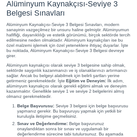
Alüminyum Kaynakçısı-Seviye 3
Belgesi Sınavları
Alüminyum Kaynakçısı-Seviye 3 Belgesi Sınavları, modern
sanayinin vazgeçilmez bir unsuru haline gelmiştir. Alüminyumun
hafifliği, dayanıklılığı ve estetik görünümü, birçok sektörde tercih
edilmesine neden olmaktadır. Alüminyum kaynakçıları ise bu
özel malzemi işlemek için özel yeteneklere ihtiyaç duyarlar. İşte
bu noktada, Alüminyum Kaynakçısı-Seviye 3 Belgesi devreye
girer.
Alüminyum kaynakçısı olarak seviye 3 belgesine sahip olmak,
sektörde saygınlık kazanmanızı ve iş olanaklarınızı artırmanızı
sağlar. Ancak bu belgeyi alabilmek için belirli şartları yerine
getirmeniz gerekmektedir. İşte
Eğitim ve Deneyim:
İlk adım,
alüminyum kaynakçısı olarak gerekli eğitimi almak ve deneyim
kazanmaktır. Genellikle seviye 1 ve seviye 2 belgelerini almış
olmanız gerekmektedir.
Belge Başvurusu:
Seviye 3 belgesi için belge başvurusu
yapmanız gerekir. Bu başvuruyu yapmak için yetkili bir
kuruluşla iletişime geçmelisiniz.
Sınav ve Değerlendirme:
Belge başvurunuz
onaylandıktan sonra bir sınav ve uygulamalı bir
değerlendirme sürecine tabi tutulursunuz. Bu aşamada