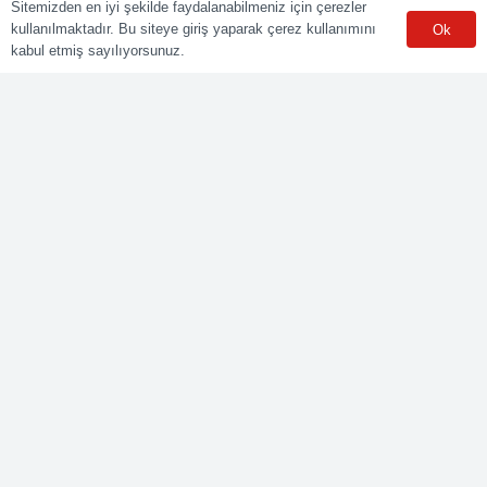
Mesleki Yeterlilik Kurumu (MYK) tarafından yetki kapsamındaki
Sitemizden en iyi şekilde faydalanabilmeniz için çerezler
ulusal yeterliliklere göre sınav ve belgelendirme faaliyetlerini
kullanılmaktadır. Bu siteye giriş yaparak çerez kullanımını
Ok
yürüten Yetkilendirilmiş Belgelendirme Kuruluşudur.
kabul etmiş sayılıyorsunuz.
Kurumsal
Online Başvuru
Ücret Listesi
Banka Hesap Bilgileri
Sınav Sonuçları
Aday Girişi
Sınav Merkezleri
WhatsApp
Meslekler
Elektrik Belgelendirme