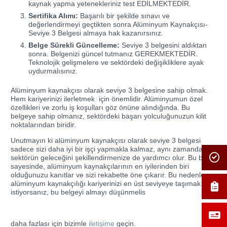
kaynak yapma yetenekleriniz test EDİLMEKTEDİR.
Sertifika Alımı:
Başarılı bir şekilde sınavı ve
değerlendirmeyi geçtikten sonra Alüminyum Kaynakçısı-
Seviye 3 Belgesi almaya hak kazanırsınız.
Belge Sürekli Güncelleme:
Seviye 3 belgesini aldıktan
sonra. Belgenizi güncel tutmanız GEREKMEKTEDİR.
Teknolojik gelişmelere ve sektördeki değişikliklere ayak
uydurmalısınız.
Alüminyum kaynakçısı olarak seviye 3 belgesine sahip olmak.
Hem kariyerinizi ilerletmek için önemlidir. Alüminyumun özel
özellikleri ve zorlu iş koşulları göz önüne alındığında. Bu
belgeye sahip olmanız, sektördeki başarı yolculuğunuzun kilit
noktalarından biridir.
Unutmayın ki alüminyum kaynakçısı olarak seviye 3 belgesi
sadece sizi daha iyi bir işçi yapmakla kalmaz, aynı zamanda
sektörün geleceğini şekillendirmenize de yardımcı olur. Bu belge
sayesinde, alüminyum kaynakçılarının en iyilerinden biri
olduğunuzu kanıtlar ve sizi rekabette öne çıkarır. Bu nedenle,
alüminyum kaynakçılığı kariyerinizi en üst seviyeye taşımak
istiyorsanız, bu belgeyi almayı düşünmelis
daha fazlası için bizimle
iletişime
geçin.