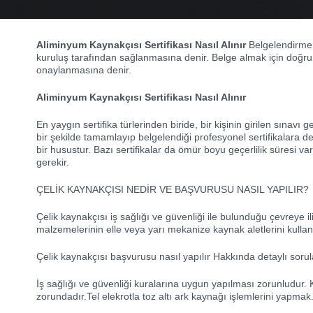
Aliminyum Kaynakçısı Sertifikası Nasıl Alınır
Belgelendirme 
kuruluş tarafından sağlanmasına denir. Belge almak için doğru y
onaylanmasına denir.
Aliminyum Kaynakçısı Sertifikası Nasıl Alınır
En yaygın sertifika türlerinden biride, bir kişinin girilen sına
bir şekilde tamamlayıp belgelendiği profesyonel sertifikalara den
bir husustur. Bazı sertifikalar da ömür boyu geçerlilik süresi va
gerekir.
ÇELİK KAYNAKÇISI NEDİR VE BAŞVURUSU NASIL YAPILIR?
Çelik kaynakçısı iş sağlığı ve güvenliği ile bulunduğu çevreye i
malzemelerinin elle veya yarı mekanize kaynak aletlerini kullan
Çelik kaynakçısı başvurusu nasıl yapılır Hakkında detaylı soruları
İş sağlığı ve güvenliği kuralarına uygun yapılması zorunludur. 
zorundadır.Tel elekrotla toz altı ark kaynağı işlemlerini yapmak