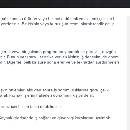
,söz konusu ürünün veya hizmetin düzenli ve sistemli şekilde bir
erdesiniz. Bir kişinin veya kuruluşun resmi olarak tasdik edilip
vı geçerek veya bir çalışma programını yaparak bir görevi , düzgün
ir. Bunun yanı sıra , sertifika verilen kişinin iş deneyimi de önemli
rdır. Diğerleri belli bir süre sona erer ve ve tekrardan sürdürmeleri
lişkin önlemleri aldıktan sonra iş sorumluluklarına göre çelik
arak kaynak işlerini halleden donanımlı kişiye denir.
nız için bizleri takip edebilirsiniz.
Kaynak işlerindede iş sağlığı ve güvenliği kuralarına uyulmak
.