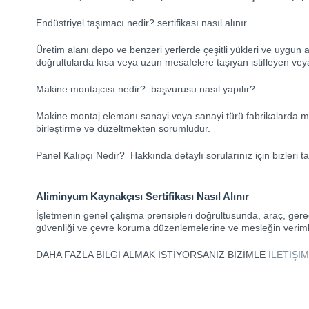
Endüstriyel taşımacı nedir? sertifikası nasıl alınır
Üretim alanı depo ve benzeri yerlerde çeşitli yükleri ve uygun
doğrultularda kısa veya uzun mesafelere taşıyan istifleyen veya
Makine montajcısı nedir? başvurusu nasıl yapılır?
Makine montaj elemanı sanayi veya sanayi türü fabrikalarda m
birleştirme ve düzeltmekten sorumludur.
Panel Kalıpçı Nedir? Hakkında detaylı sorularınız için bizleri tak
Aliminyum Kaynakçısı Sertifikası Nasıl Alınır
İşletmenin genel çalışma prensipleri doğrultusunda, araç, gereç 
güvenliği ve çevre koruma düzenlemelerine ve mesleğin verimli
DAHA FAZLA BİLGİ ALMAK İSTİYORSANIZ BİZİMLE
İLETİŞİ