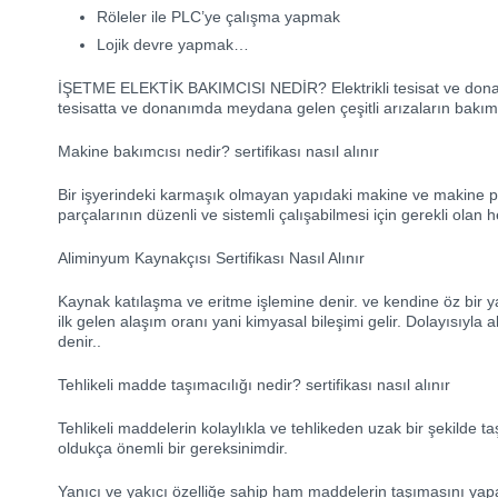
Röleler ile PLC’ye çalışma yapmak
Lojik devre yapmak…
İŞETME ELEKTİK BAKIMCISI NEDİR? Elektrikli tesisat ve donanım
tesisatta ve donanımda meydana gelen çeşitli arızaların bakımı
Makine bakımcısı nedir? sertifikası nasıl alınır
Bir işyerindeki karmaşık olmayan yapıdaki makine ve makine p
parçalarının düzenli ve sistemli çalışabilmesi için gerekli ola
Aliminyum Kaynakçısı Sertifikası Nasıl Alınır
Kaynak katılaşma ve eritme işlemine denir. ve kendine öz bir yap
ilk gelen alaşım oranı yani kimyasal bileşimi gelir. Dolayısıy
denir..
Tehlikeli madde taşımacılığı nedir? sertifikası nasıl alınır
Tehlikeli maddelerin kolaylıkla ve tehlikeden uzak bir şekilde 
oldukça önemli bir gereksinimdir.
Yanıcı ve yakıcı özelliğe sahip ham maddelerin taşımasını yapa