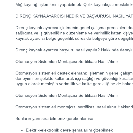
Mığ kaynağı işlemlerini yapabilmek. Çelik kaynakçısı mesleki kod
DİRENÇ KAYNA AYARCISI NEDİR VE BAŞVURUSU NASIL YAP
Direnç kaynak ayarcısı işletmenin genel çalışma prensipleri doğr
sağlığına ve iş güvenliğine düzenleme ve verimlilik katan kişiye
kaynak ayarcısı belge geçerlilik süreside belgeye göre değişiklik
Direnç kaynak ayarcısı başvuru nasıl yapılır? Hakkında detaylı sor
Otomasyon Sistemleri Montajcısı Sertifikası Nasıl Alınır
Otomasyon sistemleri destek elemanı: İşletmenin genel çalışma
deneyimli bir şekilde kullanarak işçi sağlığı ve güvenliği kurall
uygun olarak mesleğin verimlilik ve kalite gerekliliğine de bakar
Otomasyon Sistemleri Montajcısı Sertifikası Nasıl Alınır
Otomasyon sistemleri montajcısı sertifikası nasıl alınır Hakkında d
Bunların yanı sıra bilmeniz gerekenler ise
Elektrik-elektronik devre şemalarını çizebilmek