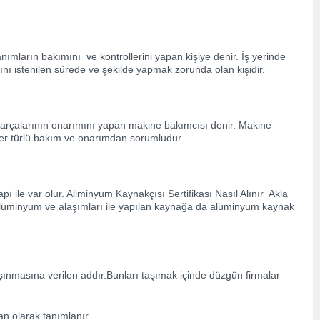
ların bakımını ve kontrollerini yapan kişiye denir. İş yerinde
nı istenilen sürede ve şekilde yapmak zorunda olan kişidir.
arçalarının onarımını yapan makine bakımcısı denir. Makine
n her türlü bakım ve onarımdan sorumludur.
ı ile var olur. Aliminyum Kaynakçısı Sertifikası Nasıl Alınır Akla
la alüminyum ve alaşımları ile yapılan kaynağa da alüminyum kaynak
taşınmasına verilen addır.Bunları taşımak içinde düzgün firmalar
n olarak tanımlanır.