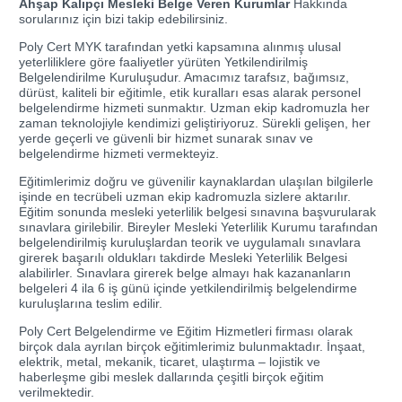
Ahşap Kalıpçı Mesleki Belge Veren Kurumlar
Hakkında
sorularınız için bizi takip edebilirsiniz.
Poly Cert MYK tarafından yetki kapsamına alınmış ulusal
yeterliliklere göre faaliyetler yürüten Yetkilendirilmiş
Belgelendirilme Kuruluşudur. Amacımız tarafsız, bağımsız,
dürüst, kaliteli bir eğitimle, etik kuralları esas alarak personel
belgelendirme hizmeti sunmaktır. Uzman ekip kadromuzla her
zaman teknolojiyle kendimizi geliştiriyoruz. Sürekli gelişen, her
yerde geçerli ve güvenli bir hizmet sunarak sınav ve
belgelendirme hizmeti vermekteyiz.
Eğitimlerimiz doğru ve güvenilir kaynaklardan ulaşılan bilgilerle
işinde en tecrübeli uzman ekip kadromuzla sizlere aktarılır.
Eğitim sonunda mesleki yeterlilik belgesi sınavına başvurularak
sınavlara girilebilir. Bireyler Mesleki Yeterlilik Kurumu tarafından
belgelendirilmiş kuruluşlardan teorik ve uygulamalı sınavlara
girerek başarılı oldukları takdirde Mesleki Yeterlilik Belgesi
alabilirler. Sınavlara girerek belge almayı hak kazananların
belgeleri 4 ila 6 iş günü içinde yetkilendirilmiş belgelendirme
kuruluşlarına teslim edilir.
Poly Cert Belgelendirme ve Eğitim Hizmetleri firması olarak
birçok dala ayrılan birçok eğitimlerimiz bulunmaktadır. İnşaat,
elektrik, metal, mekanik, ticaret, ulaştırma – lojistik ve
haberleşme gibi meslek dallarında çeşitli birçok eğitim
verilmektedir.