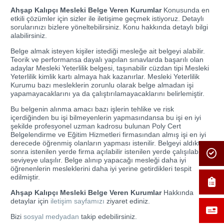
Ahşap Kalıpçı Mesleki Belge Veren Kurumlar
Konusunda en
etkili çözümler için sizler ile iletişime geçmek istiyoruz. Detaylı
sorularınızı bizlere yöneltebilirsiniz. Konu hakkında detaylı bilgi
alabilirsiniz.
Belge almak isteyen kişiler istediği mesleğe ait belgeyi alabilir.
Teorik ve performansa dayalı yapılan sınavlarda başarılı olan
adaylar Mesleki Yeterlilik belgesi, taşınabilir cüzdan tipi Mesleki
Yeterlilik kimlik kartı almaya hak kazanırlar. Mesleki Yeterlilik
Kurumu bazı mesleklerin zorunlu olarak belge almadan işi
yapamayacaklarını ya da çalıştırılamayacaklarını belirlemiştir.
Bu belgenin alınma amacı bazı işlerin tehlike ve risk
içerdiğinden bu işi bilmeyenlerin yapmasındansa bu işi en iyi
şekilde profesyonel uzman kadrosu bulunan Poly Cert
Belgelendirme ve Eğitim Hizmetleri firmasından almış işi en iyi
derecede öğrenmiş olanların yapması istenilir. Belgeyi aldıktan
sonra istenilen yerde firma açılabilir istenilen yerde çalışılabilir
seviyeye ulaşılır. Belge alınıp yapacağı mesleği daha iyi
öğrenenlerin mesleklerini daha iyi yerine getirdikleri tespit
edilmiştir.
Ahşap Kalıpçı Mesleki Belge Veren Kurumlar
Hakkında
detaylar için
iletişim sayfamızı
ziyaret ediniz.
Bizi
sosyal medyadan
takip edebilirsiniz.