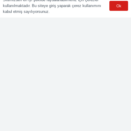
ulusal yeterliliklere göre sınav ve belgelendirme faaliyetlerini
kullanılmaktadır. Bu siteye giriş yaparak çerez kullanımını
Ok
yürüten Yetkilendirilmiş Belgelendirme Kuruluşudur.
kabul etmiş sayılıyorsunuz.
Kurumsal
Online Başvuru
Ücret Listesi
Banka Hesap Bilgileri
Sınav Sonuçları
Aday Girişi
Sınav Merkezleri
WhatsApp
Meslekler
Elektrik Belgelendirme