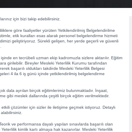
ınız için bizi takip edebilirsiniz.
iklere göre faaliyetler yürüten Yetkilendirilmiş Belgelendirilme
ğitimle, etik kuralları esas alarak personel belgelendirme hizmeti
zi geliştiriyoruz. Sürekli gelişen, her yerde geçerli ve güvenli
.
e işinde en tecrübeli uzman ekip kadromuzla sizlere aktarılır. Eğitim
a girilebilir. Bireyler Mesleki Yeterlilik Kurumu tarafından
erek başarılı oldukları takdirde Mesleki Yeterlilik Belgesi
eleri 4 ila 6 iş günü içinde yetkilendirilmiş belgelendirme
çok dala ayrılan birçok eğitimlerimiz bulunmaktadır. İnşaat,
şme gibi meslek dallarında çeşitli birçok eğitim verilmektedir.
kili çözümler için sizler ile iletişime geçmek istiyoruz. Detaylı
alabilirsiniz.
. Teorik ve performansa dayalı yapılan sınavlarda başarılı olan
 Yeterlilik kimlik kartı almaya hak kazanırlar. Mesleki Yeterlilik