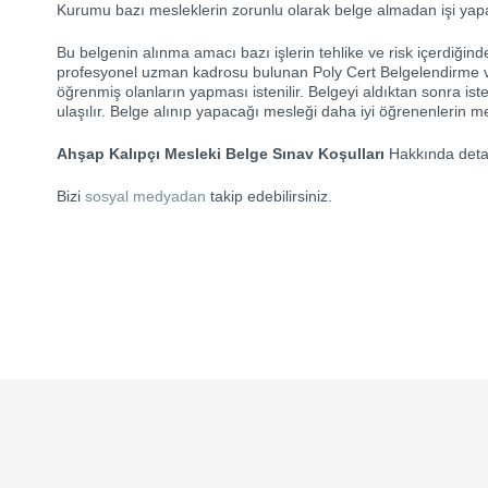
Kurumu bazı mesleklerin zorunlu olarak belge almadan işi yapam
Bu belgenin alınma amacı bazı işlerin tehlike ve risk içerdiğind
profesyonel uzman kadrosu bulunan Poly Cert Belgelendirme ve 
öğrenmiş olanların yapması istenilir. Belgeyi aldıktan sonra isten
ulaşılır. Belge alınıp yapacağı mesleği daha iyi öğrenenlerin mesle
Ahşap Kalıpçı Mesleki Belge Sınav Koşulları
Hakkında detay
Bizi
sosyal medyadan
takip edebilirsiniz.