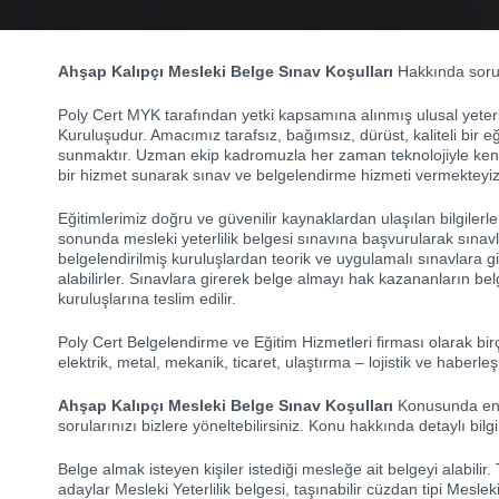
Ahşap Kalıpçı Mesleki Belge Sınav Koşulları
Hakkında sorular
Poly Cert MYK tarafından yetki kapsamına alınmış ulusal yeterlil
Kuruluşudur. Amacımız tarafsız, bağımsız, dürüst, kaliteli bir e
sunmaktır. Uzman ekip kadromuzla her zaman teknolojiyle kendimi
bir hizmet sunarak sınav ve belgelendirme hizmeti vermekteyiz
Eğitimlerimiz doğru ve güvenilir kaynaklardan ulaşılan bilgilerl
sonunda mesleki yeterlilik belgesi sınavına başvurularak sınavlar
belgelendirilmiş kuruluşlardan teorik ve uygulamalı sınavlara gir
alabilirler. Sınavlara girerek belge almayı hak kazananların belg
kuruluşlarına teslim edilir.
Poly Cert Belgelendirme ve Eğitim Hizmetleri firması olarak bir
elektrik, metal, mekanik, ticaret, ulaştırma – lojistik ve haberle
Ahşap Kalıpçı Mesleki Belge Sınav Koşulları
Konusunda en et
sorularınızı bizlere yöneltebilirsiniz. Konu hakkında detaylı bilgi 
Belge almak isteyen kişiler istediği mesleğe ait belgeyi alabilir
adaylar Mesleki Yeterlilik belgesi, taşınabilir cüzdan tipi Mesleki